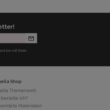
tter!
nd bin mit ihnen
gella Shop
gella Themenwelt
bestelle ich?
wendete Materialien