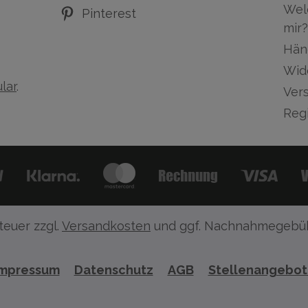
Wel
Pinterest
mir?
Hän
Wid
lar
.
Ver
Regi
teuer zzgl.
Versandkosten
und ggf. Nachnahmegebüh
Impressum
Datenschutz
AGB
Stellenangebo