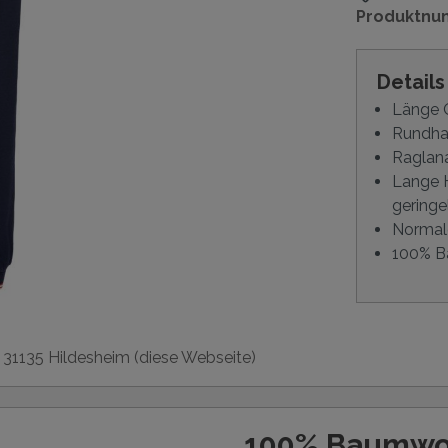
Produktnu
Detail
Länge O
Rundha
Raglan
Lange 
geringe
Normal
100% B
, 31135 Hildesheim (diese Webseite)
100% Baumwo