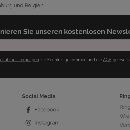
burg und Belgien
nieren Sie unseren kostenlosen Newsle
schutzbestimmungen
zur Kenntnis genommen und die
AGB
gelesen u
Social Media
Rin
Rin
Facebook
Wie 
Instagram
Ver