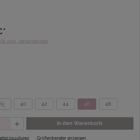
€*
wSt. zzgl. Versandkosten
38
40
42
44
46
48
In den Warenkorb
ttel hinzufügen
Größenberater anzeigen