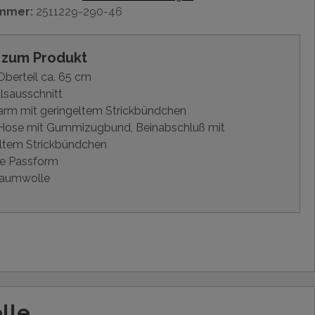
mmer:
2511229-290-46
s zum Produkt
berteil ca. 65 cm
lsausschnitt
arm mit geringeltem Strickbündchen
Hose mit Gummizugbund, Beinabschluß mit
ltem Strickbündchen
e Passform
aumwolle
lle