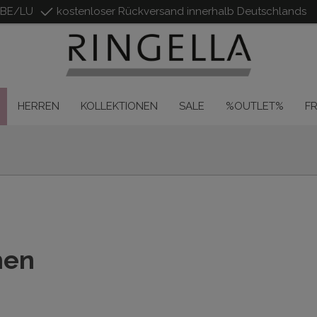
/BE/LU
kostenloser Rückversand innerhalb Deutschlands
HERREN
KOLLEKTIONEN
SALE
%OUTLET%
F
hen