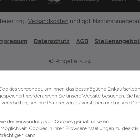
teuer zzgl.
Versandkosten
und ggf. Nachnahmegebüh
Impressum
Datenschutz
AGB
Stellenangebo
© Ringella 2024
Cookies verwendet, um Ihnen das bestmögliche Einkaufserlebni
 gespeichert werden, wenn Sie unsere Website besuchen. Sie hel
 verarbeiten, um Ihre Präferenzen zu verstehen und unsere Die
n Sie der Verwendung von Cookies gemäß unseren
Möglichkeit, Cookies in Ihren Browsereinstellungen zu deaktivi
nträchtigen kann.