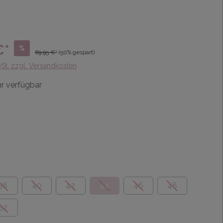
€*
%
69,95 €*
(50% gespart)
wSt. zzgl. Versandkosten
r verfügbar
38
40
42
44
46
48
52