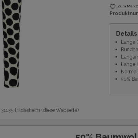
Zum Merkze
Produktnu
Detail
Länge O
Rundhal
Langarm
Lange H
Normal
50% Ba
, 31135 Hildesheim (diese Webseite)
50% Baumwol