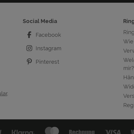
Social Media
Rin
Rin
Facebook
Wie 
Instagram
Ver
Wel
Pinterest
mir?
Hän
Wid
lar
.
Ver
Regi