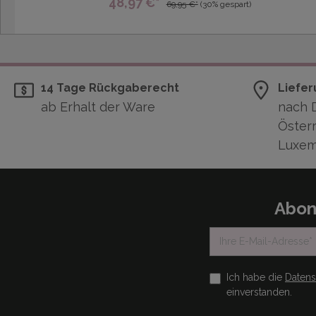
48,97 €*
69,95 €*
(30% gespart)
14 Tage Rückgaberecht
Liefer
ab Erhalt der Ware
nach 
Österr
Luxem
Abon
Ich habe die
Daten
einverstanden.