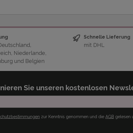
ung
Schnelle Lieferung
Deutschland,
mit DHL
eich, Niederlande,
burg und Belgien
nieren Sie unseren kostenlosen Newsle
schutzbestimmungen
zur Kenntnis genommen und die
AGB
gelesen u