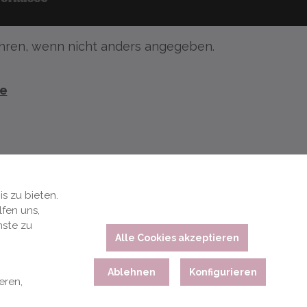
ren, wenn nicht anders angegeben.
te
s zu bieten.
fen uns,
nste zu
Alle Cookies akzeptieren
Ablehnen
Konfigurieren
eren,