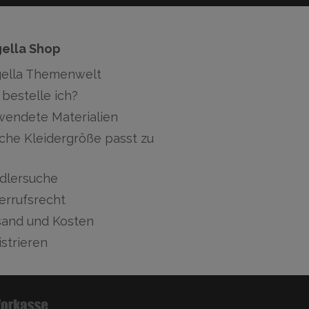
gella Shop
gella Themenwelt
bestelle ich?
wendete Materialien
che Kleidergröße passt zu
dlersuche
errufsrecht
sand und Kosten
strieren