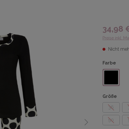
34,98 
Preise inkl. M
Nicht meh
Farbe
Größe
36
50