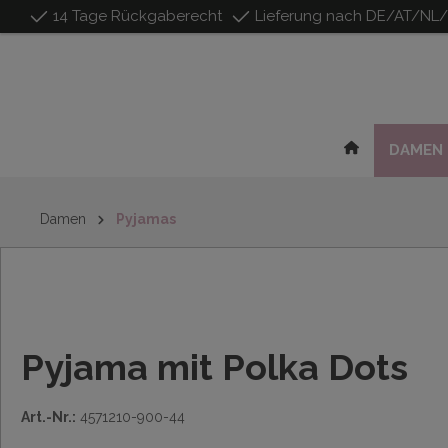
14 Tage Rückgaberecht
Lieferung nach DE/AT/NL
inhalt springen
DAMEN
Damen
Pyjamas
Pyjama mit Polka Dots
Art.-Nr.:
4571210-900-44