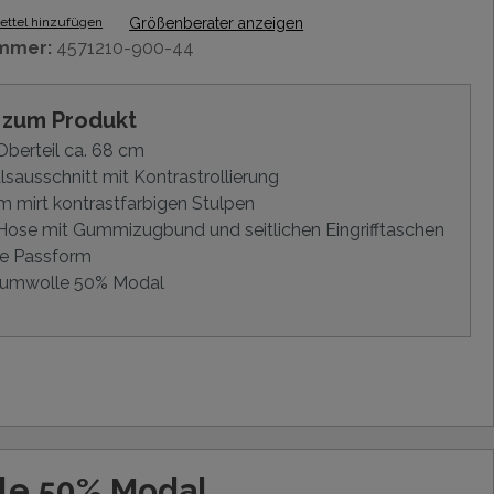
ttel hinzufügen
Größenberater anzeigen
mmer:
4571210-900-44
s zum Produkt
berteil ca. 68 cm
sausschnitt mit Kontrastrollierung
 mirt kontrastfarbigen Stulpen
ose mit Gummizugbund und seitlichen Eingrifftaschen
e Passform
umwolle 50% Modal
le 50% Modal