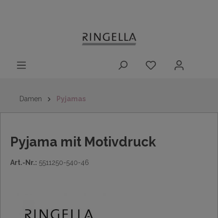
14 Tage
Lieferung nach
kostenloser
inhalt springen
Rückgaberecht
DE/AT/NL/BE/LU
Rückversand
innerhalb
Deutschlands
Damen
Pyjamas
Pyjama mit Motivdruck
Art.-Nr.:
5511250-540-46