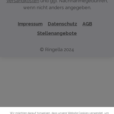
Versandkosten
und ggf. Nachnahmegebühren,
wenn nicht anders angegeben.
Impressum
Datenschutz
AGB
Stellenangebote
© Ringella 2024
Wir möchten darauf hinweisen, dass unsere Website Cookies verwendet, um