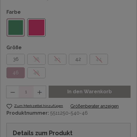
Farbe
Größe
36
38
40
42
44
46
48
Anzahl
In den Warenkorb
Zum Merkzettel hinzufügen
Größenberater anzeigen
Produktnummer:
5511250-540-46
Details zum Produkt