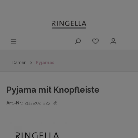
14 Tage
Lieferung nach
kostenloser
inhalt springen
Rückgaberecht
DE/AT/NL/BE/LU
Rückversand
innerhalb
Deutschlands
Damen
Pyjamas
Pyjama mit Knopfleiste
Art.-Nr.:
2555202-223-38