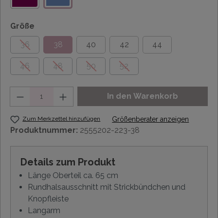
Größe
36
38
40
42
44
46
48
50
52
Anzahl
In den Warenkorb
Zum Merkzettel hinzufügen
Größenberater anzeigen
Produktnummer:
2555202-223-38
Details zum Produkt
Länge Oberteil ca. 65 cm
Rundhalsausschnitt mit Strickbündchen und
Knopfleiste
Langarm