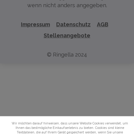
wenn nicht anders angegeben.
Impressum
Datenschutz
AGB
Stellenangebote
© Ringella 2024
Wir möchten darauf hinweisen, dass unsere Website Cookies verwendet, um
Ihnen das bestmögliche Einkaufserlebnis zu bieten. Cookies sind kleine
Textdateien, die auf Ihrem Gerät gespeichert werden, wenn Sie unsere