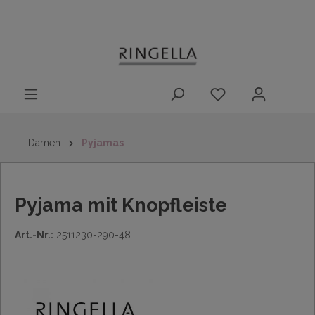
14 Tage
Lieferung nach
kostenloser
inhalt springen
Rückgaberecht
DE/AT/NL/BE/LU
Rückversand
innerhalb
Deutschlands
Damen
Pyjamas
Pyjama mit Knopfleiste
Art.-Nr.:
2511230-290-48