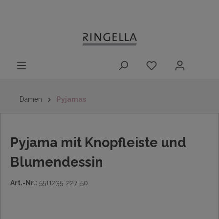
14 Tage
Lieferung nach
kostenloser
inhalt springen
Rückgaberecht
DE/AT/NL/BE/LU
Rückversand
innerhalb
Deutschlands
Damen
Pyjamas
Pyjama mit Knopfleiste und
Blumendessin
Art.-Nr.:
5511235-227-50