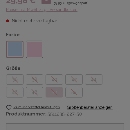
29,98 €*
59,95 €*
(50% gespart)
Preise inkl. MwSt. zzgl. Versandkosten
Nicht mehr verfügbar
Farbe
Größe
36
38
40
42
44
46
48
50
52
Zum Merkzettel hinzufügen
Größenberater anzeigen
Produktnummer:
5511235-227-50