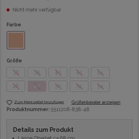
Nicht mehr verfügbar
Farbe
Größe
36
38
40
42
44
46
48
50
52
54
Zum Merkzettel hinzufügen
Größenberater anzeigen
Produktnummer:
5511208-838-48
Details zum Produkt
Länge Oberteil ca 68 cm