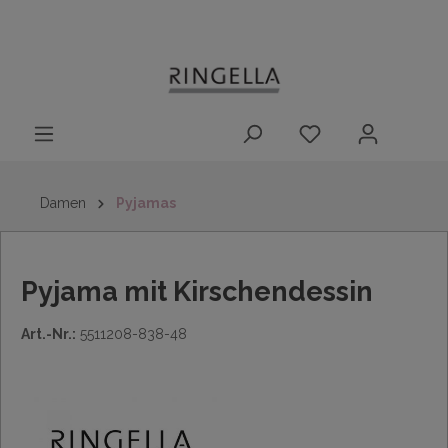
14 Tage
Lieferung nach
kostenloser
inhalt springen
Rückgaberecht
DE/AT/NL/BE/LU
Rückversand
innerhalb
Deutschlands
Damen
Pyjamas
Pyjama mit Kirschendessin
Art.-Nr.:
5511208-838-48