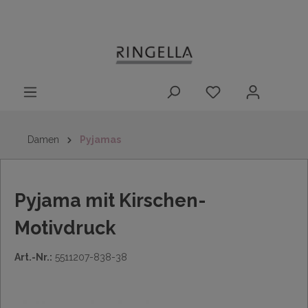
14 Tage
Lieferung nach
kostenloser
inhalt springen
Rückgaberecht
DE/AT/NL/BE/LU
Rückversand
innerhalb
Deutschlands
Damen
Pyjamas
Pyjama mit Kirschen-
Motivdruck
Art.-Nr.:
5511207-838-38