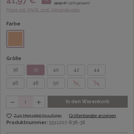
41,97 €*
59,95 €*
(30% gespart)
Preise inkl. MwSt. zzgl. Versandkosten
Farbe
Größe
36
38
40
42
44
46
48
50
52
54
Anzahl
In den Warenkorb
Zum Merkzettel hinzufügen
Größenberater anzeigen
Produktnummer:
5511207-838-38