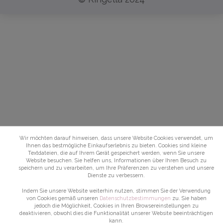
Wir möchten darauf hinweisen, dass unsere Website Cookies verwendet, um
Ihnen das bestmögliche Einkaufserlebnis zu bieten. Cookies sind kleine
Textdateien, die auf Ihrem Gerät gespeichert werden, wenn Sie unsere
Website besuchen. Sie helfen uns, Informationen über Ihren Besuch zu
speichern und zu verarbeiten, um Ihre Präferenzen zu verstehen und unsere
Dienste zu verbessern.
Indem Sie unsere Website weiterhin nutzen, stimmen Sie der Verwendung
von Cookies gemäß unseren
Datenschutzbestimmungen
zu. Sie haben
jedoch die Möglichkeit, Cookies in Ihren Browsereinstellungen zu
deaktivieren, obwohl dies die Funktionalität unserer Website beeinträchtigen
kann.