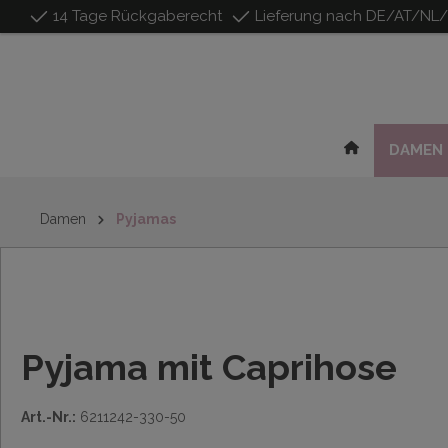
14 Tage Rückgaberecht
Lieferung nach DE/AT/NL
inhalt springen
DAMEN
Damen
Pyjamas
Pyjama mit Caprihose
Art.-Nr.:
6211242-330-50