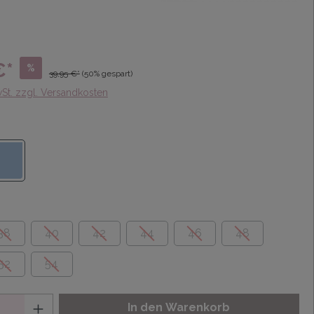
€*
%
39,95 €*
(50% gespart)
wSt. zzgl. Versandkosten
38
40
42
44
46
48
52
54
In den Warenkorb