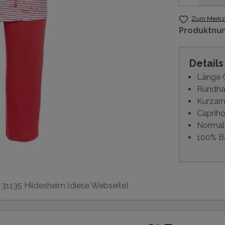
Zum Merkze
Produktnu
Detail
Länge O
Rundhal
Kurzar
Caprih
Normal
100% B
, 31135 Hildesheim (diese Webseite)