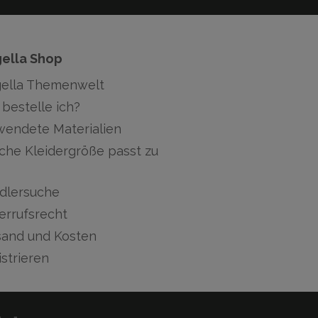
gella Shop
gella Themenwelt
bestelle ich?
wendete Materialien
che Kleidergröße passt zu
dlersuche
errufsrecht
sand und Kosten
strieren