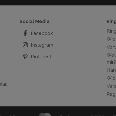
Social Media
Rin
Rin
Facebook
Wie 
Instagram
Ver
Wel
Pinterest
mir?
Hän
Wid
lar
.
Ver
Regi