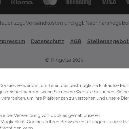
teuer zzgl.
Versandkosten
und ggf. Nachnahmegebüh
Impressum
Datenschutz
AGB
Stellenangebo
© Ringella 2024
Cookies verwendet, um Ihnen das bestmögliche Einkaufserlebni
 gespeichert werden, wenn Sie unsere Website besuchen. Sie hel
 verarbeiten, um Ihre Präferenzen zu verstehen und unsere Die
n Sie der Verwendung von Cookies gemäß unseren
Möglichkeit, Cookies in Ihren Browsereinstellungen zu deaktivi
nträchtigen kann.