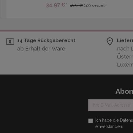
34,97 €*
49,95 €*
(30% gespart)
14 Tage Rückgaberecht
Liefer
ab Erhalt der Ware
nach 
Österr
Luxem
Abon
Ich habe die
Daten
einverstanden.