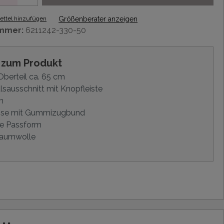
ttel hinzufügen
Größenberater anzeigen
mmer:
6211242-330-50
s zum Produkt
berteil ca. 65 cm
sausschnitt mit Knopfleiste
m
ose mit Gummizugbund
e Passform
aumwolle