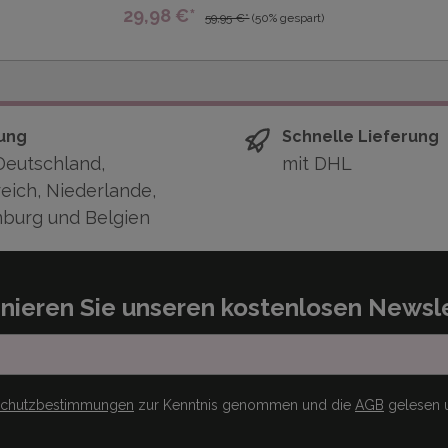
29,98 €*
59,95 €*
(50% gespart)
ung
Schnelle Lieferung
Deutschland,
mit DHL
eich, Niederlande,
burg und Belgien
nieren Sie unseren kostenlosen Newsle
schutzbestimmungen
zur Kenntnis genommen und die
AGB
gelesen u