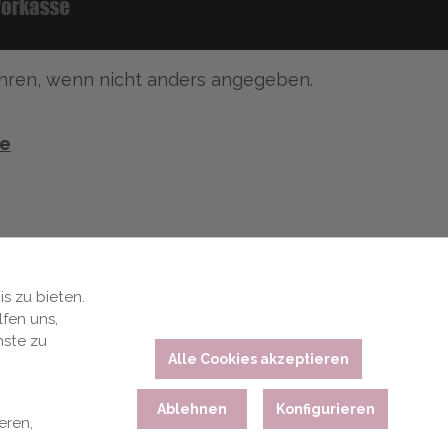
ren, wenn nicht anders angegeben.
te
s zu bieten.
fen uns,
nste zu
Alle Cookies akzeptieren
Ablehnen
Konfigurieren
eren,