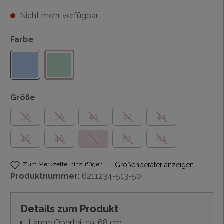
Nicht mehr verfügbar
Farbe
Größe
36
38
40
42
44
46
48
50
52
54
Zum Merkzettel hinzufügen
Größenberater anzeigen
Produktnummer:
6211234-513-50
Details zum Produkt
Länge Oberteil ca. 68 cm