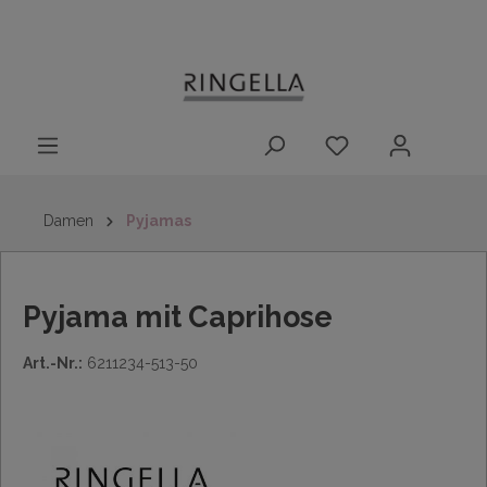
14 Tage
Lieferung nach
kostenloser
inhalt springen
Rückgaberecht
DE/AT/NL/BE/LU
Rückversand
innerhalb
Deutschlands
Damen
Pyjamas
Pyjama mit Caprihose
Art.-Nr.:
6211234-513-50