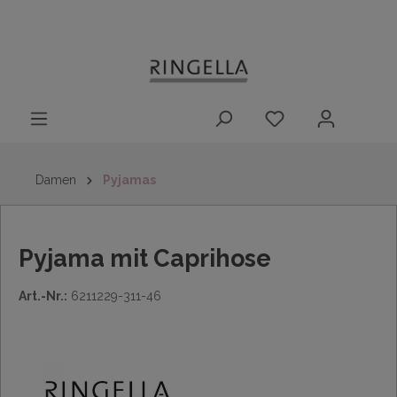
14 Tage
Lieferung nach
kostenloser
inhalt springen
Rückgaberecht
DE/AT/NL/BE/LU
Rückversand
innerhalb
Deutschlands
Damen
Pyjamas
Pyjama mit Caprihose
Art.-Nr.:
6211229-311-46