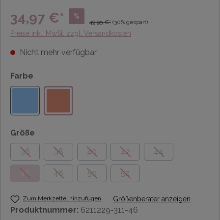
34,97 €*
%
49,95 €*
(30% gespart)
Preise inkl. MwSt. zzgl. Versandkosten
Nicht mehr verfügbar
Farbe
Größe
36
38
40
42
44
46
48
50
52
Zum Merkzettel hinzufügen
Größenberater anzeigen
Produktnummer:
6211229-311-46