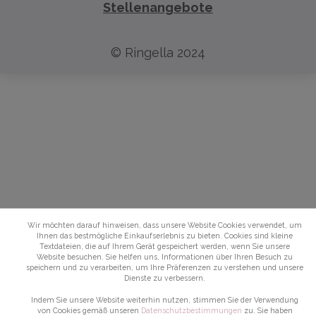
Stellenangebote
© Ringella 2024
Wir möchten darauf hinweisen, dass unsere Website Cookies verwendet, um
Ihnen das bestmögliche Einkaufserlebnis zu bieten. Cookies sind kleine
Textdateien, die auf Ihrem Gerät gespeichert werden, wenn Sie unsere
Website besuchen. Sie helfen uns, Informationen über Ihren Besuch zu
speichern und zu verarbeiten, um Ihre Präferenzen zu verstehen und unsere
Dienste zu verbessern.
Indem Sie unsere Website weiterhin nutzen, stimmen Sie der Verwendung
von Cookies gemäß unseren
Datenschutzbestimmungen
zu. Sie haben