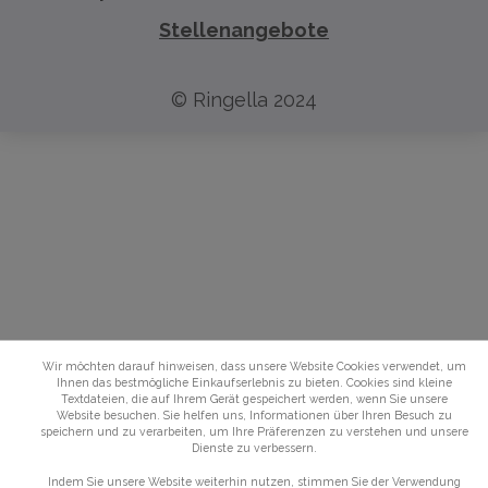
Stellenangebote
© Ringella 2024
Wir möchten darauf hinweisen, dass unsere Website Cookies verwendet, um
Ihnen das bestmögliche Einkaufserlebnis zu bieten. Cookies sind kleine
Textdateien, die auf Ihrem Gerät gespeichert werden, wenn Sie unsere
Website besuchen. Sie helfen uns, Informationen über Ihren Besuch zu
speichern und zu verarbeiten, um Ihre Präferenzen zu verstehen und unsere
Dienste zu verbessern.
Indem Sie unsere Website weiterhin nutzen, stimmen Sie der Verwendung