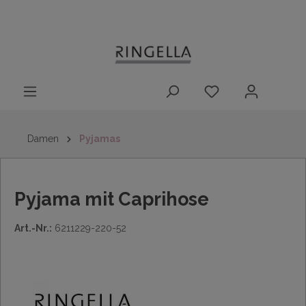
14 Tage
Lieferung nach
kostenloser
inhalt springen
Rückgaberecht
DE/AT/NL/BE/LU
Rückversand
innerhalb
Deutschlands
Damen
Pyjamas
Pyjama mit Caprihose
Art.-Nr.:
6211229-220-52