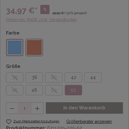
34,97 €*
%
49,95 €*
(30% gespart)
Preise inkl. MwSt. zzgl. Versandkosten
Farbe
Größe
36
38
40
42
44
46
48
50
52
Anzahl
In den Warenkorb
Zum Merkzettel hinzufügen
Größenberater anzeigen
Produktnummer:
6211229-220-52