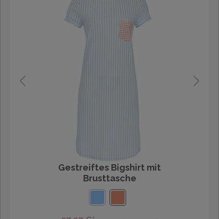
Gestreiftes Bigshirt mit
Brusttasche