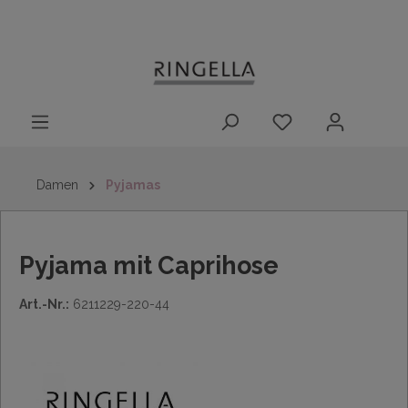
14 Tage
Lieferung nach
kostenloser
inhalt springen
Rückgaberecht
DE/AT/NL/BE/LU
Rückversand
innerhalb
Deutschlands
Damen
Pyjamas
Pyjama mit Caprihose
Art.-Nr.:
6211229-220-44