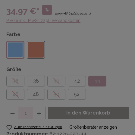
34,97 €*
%
49,95 €*
(30% gespart)
Preise inkl. MwSt. zzgl. Versandkosten
Farbe
Größe
36
38
40
42
44
46
48
50
52
Anzahl
In den Warenkorb
Zum Merkzettel hinzufügen
Größenberater anzeigen
Produktnummer:
6211229-220-44