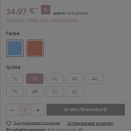
34,97 €*
%
49,95 €*
(30% gespart)
Preise inkl. MwSt. zzgl. Versandkosten
Farbe
Größe
36
38
40
42
44
46
48
50
52
Anzahl
In den Warenkorb
Zum Merkzettel hinzufügen
Größenberater anzeigen
Produktnummer:
6211229-220-38