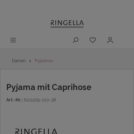
14 Tage
Lieferung nach
kostenloser
inhalt springen
Rückgaberecht
DE/AT/NL/BE/LU
Rückversand
innerhalb
Deutschlands
Damen
Pyjamas
Pyjama mit Caprihose
Art.-Nr.:
6211229-220-38