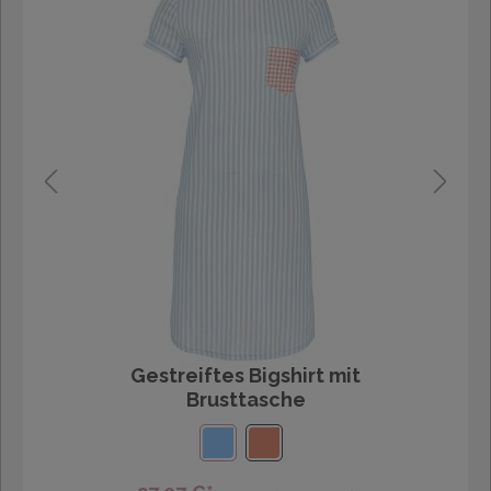
Gestreiftes Bigshirt mit
Brusttasche