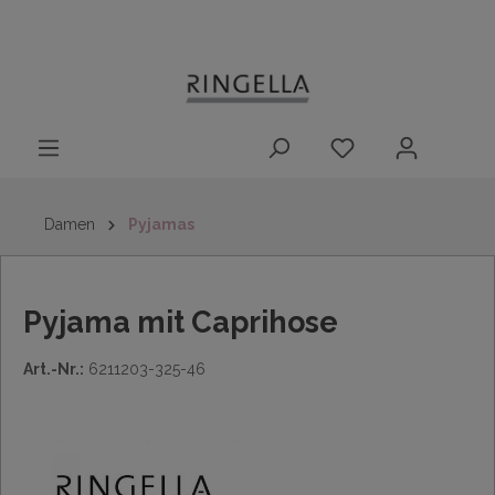
14 Tage
Lieferung nach
kostenloser
inhalt springen
Rückgaberecht
DE/AT/NL/BE/LU
Rückversand
innerhalb
Deutschlands
Damen
Pyjamas
Pyjama mit Caprihose
Art.-Nr.:
6211203-325-46