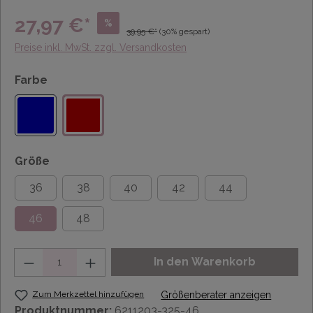
27,97 €*
%
39,95 €*
(30% gespart)
Preise inkl. MwSt. zzgl. Versandkosten
Farbe
Größe
36
38
40
42
44
46
48
Anzahl
In den Warenkorb
Zum Merkzettel hinzufügen
Größenberater anzeigen
Produktnummer:
6211203-325-46