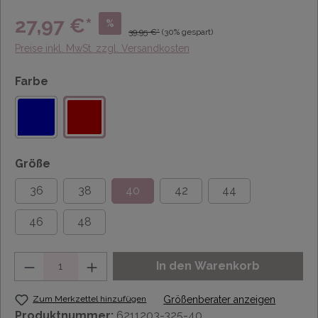
27,97 €*
%
39,95 €*
(30% gespart)
Preise inkl. MwSt. zzgl. Versandkosten
Farbe
Größe
36
38
40
42
44
46
48
Anzahl
In den Warenkorb
Zum Merkzettel hinzufügen
Größenberater anzeigen
Produktnummer:
6211203-325-40