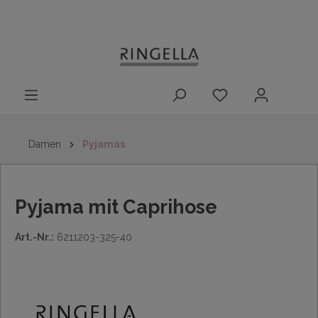
14 Tage
Lieferung nach
kostenloser
inhalt springen
Rückgaberecht
DE/AT/NL/BE/LU
Rückversand
innerhalb
Deutschlands
Damen
Pyjamas
Pyjama mit Caprihose
Art.-Nr.:
6211203-325-40