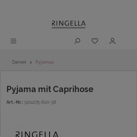
14 Tage
Lieferung nach
kostenloser
inhalt springen
Rückgaberecht
DE/AT/NL/BE/LU
Rückversand
innerhalb
Deutschlands
Damen
Pyjamas
Pyjama mit Caprihose
Art.-Nr.:
5211275-620-36