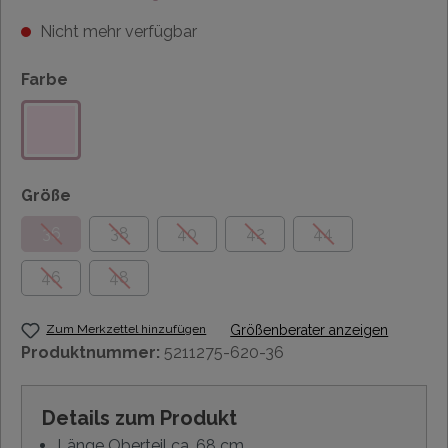
Nicht mehr verfügbar
Farbe
Größe
36
38
40
42
44
46
48
Zum Merkzettel hinzufügen
Größenberater anzeigen
Produktnummer:
5211275-620-36
Details zum Produkt
Länge Oberteil ca. 68 cm