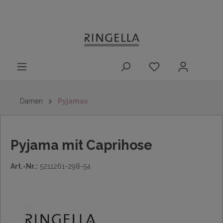
14 Tage
Lieferung nach
kostenloser
inhalt springen
Rückgaberecht
DE/AT/NL/BE/LU
Rückversand
innerhalb
Deutschlands
Damen
Pyjamas
Pyjama mit Caprihose
Art.-Nr.:
5211261-298-54