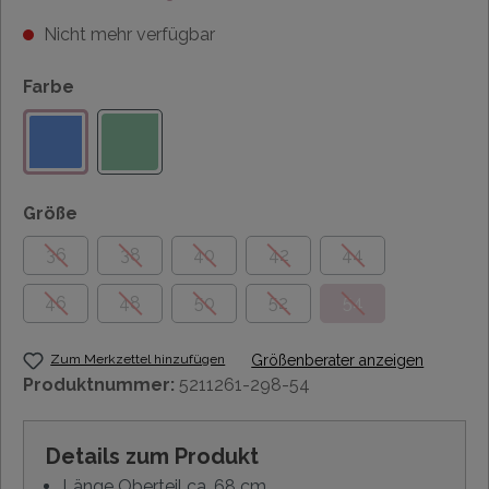
Nicht mehr verfügbar
Farbe
Größe
36
38
40
42
44
46
48
50
52
54
Zum Merkzettel hinzufügen
Größenberater anzeigen
Produktnummer:
5211261-298-54
Details zum Produkt
Länge Oberteil ca. 68 cm