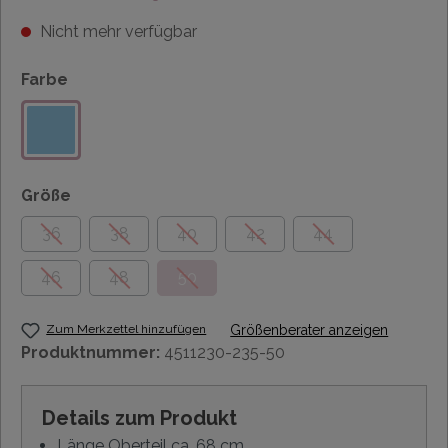
Nicht mehr verfügbar
Farbe
Größe
36
38
40
42
44
46
48
50
Zum Merkzettel hinzufügen
Größenberater anzeigen
Produktnummer:
4511230-235-50
Details zum Produkt
Länge Oberteil ca. 68 cm