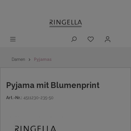
14 Tage
Lieferung nach
kostenloser
inhalt springen
Rückgaberecht
DE/AT/NL/BE/LU
Rückversand
innerhalb
Deutschlands
Damen
Pyjamas
Pyjama mit Blumenprint
Art.-Nr.:
4511230-235-50