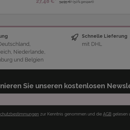
27,48 €*
54,95 €*
(50% gespart)
ung
Schnelle Lieferung
Deutschland,
mit DHL
eich, Niederlande,
burg und Belgien
nieren Sie unseren kostenlosen Newsle
schutzbestimmungen
zur Kenntnis genommen und die
AGB
gelesen u