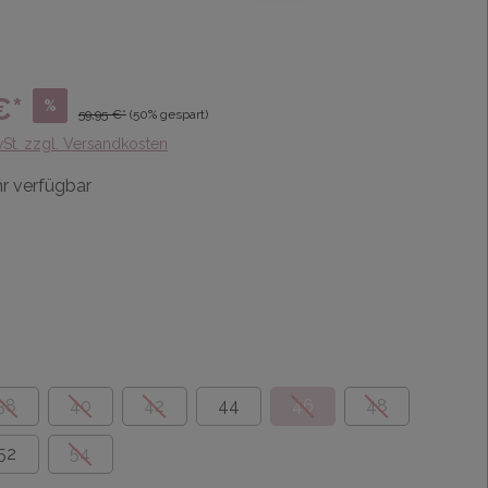
€*
%
59,95 €*
(50% gespart)
wSt. zzgl. Versandkosten
r verfügbar
38
40
42
44
46
48
52
54