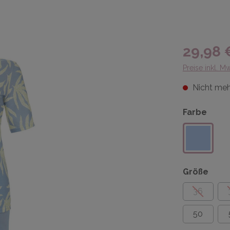
29,98 
Preise inkl. M
Nicht meh
Farbe
Größe
36
50