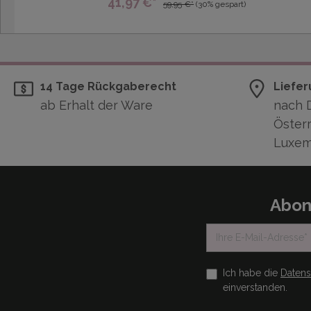
41,97 €*
59,95 €*
(30% gespart)
14 Tage Rückgaberecht
Liefer
ab Erhalt der Ware
nach 
Österr
Luxem
Abon
Ich habe die
Daten
einverstanden.