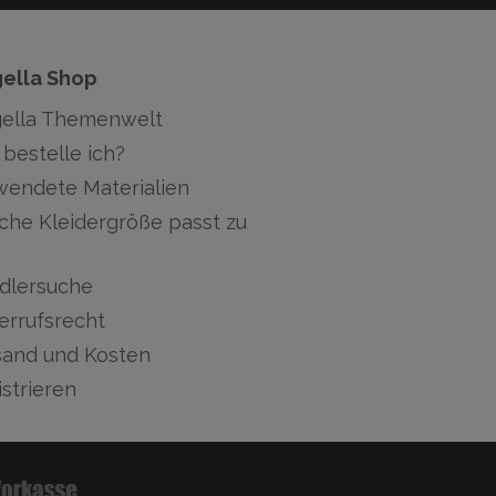
gella Shop
gella Themenwelt
bestelle ich?
wendete Materialien
che Kleidergröße passt zu
dlersuche
errufsrecht
sand und Kosten
strieren