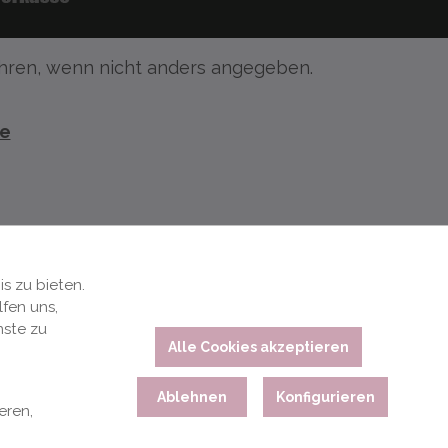
ren, wenn nicht anders angegeben.
te
s zu bieten.
fen uns,
nste zu
Alle Cookies akzeptieren
Ablehnen
Konfigurieren
eren,