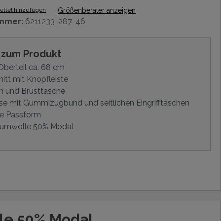
ttel hinzufügen
Größenberater anzeigen
mmer:
6211233-287-46
s zum Produkt
berteil ca. 68 cm
itt mit Knopfleiste
m und Brusttasche
e mit Gummizugbund und seitlichen Eingrifftaschen
e Passform
umwolle 50% Modal
le 50% Modal