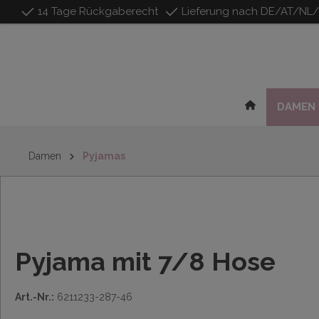
14 Tage Rückgaberecht
Lieferung nach DE/AT/NL
inhalt springen
DAMEN
Damen
Pyjamas
Pyjama mit 7/8 Hose
Art.-Nr.:
6211233-287-46