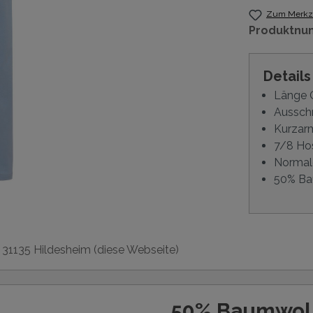
Zum Merkze
Produktnu
Detail
Länge O
Ausschn
Kurzar
7/8 Hos
Normal
50% Ba
, 31135 Hildesheim (diese Webseite)
50% Baumwol