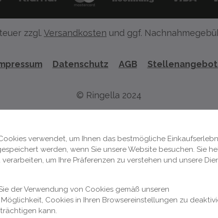
teuer zzgl.
Versandkosten
und ggf. Nachnahmegebüh
Impressum
Datenschutz
AGB
Stellenangebo
© Ringella 2024
Cookies verwendet, um Ihnen das bestmögliche Einkaufserlebni
 gespeichert werden, wenn Sie unsere Website besuchen. Sie hel
 verarbeiten, um Ihre Präferenzen zu verstehen und unsere Die
n Sie der Verwendung von Cookies gemäß unseren
Möglichkeit, Cookies in Ihren Browsereinstellungen zu deaktivi
nträchtigen kann.