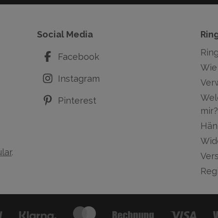
Social Media
Rin
Rin
Facebook
Wie 
Instagram
Ver
Wel
Pinterest
mir?
Hän
Wid
lar
.
Ver
Regi