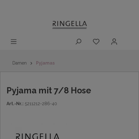
14 Tage
Lieferung nach
kostenloser
inhalt springen
Rückgaberecht
DE/AT/NL/BE/LU
Rückversand
innerhalb
Deutschlands
Damen
Pyjamas
Pyjama mit 7/8 Hose
Art.-Nr.:
5211212-286-40