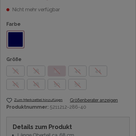
Nicht mehr verfügbar
Farbe
Größe
36
38
40
42
44
46
48
50
52
Zum Merkzettel hinzufügen
Größenberater anzeigen
Produktnummer:
5211212-286-40
Details zum Produkt
Länge Oberteil ca. 68 cm