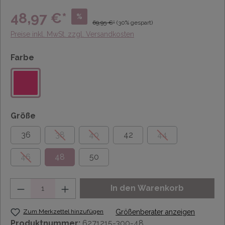
48,97 €*
%
69,95 €*
(30% gespart)
Preise inkl. MwSt. zzgl. Versandkosten
Farbe
Größe
36
38
40
42
44
46
48
50
Anzahl
In den Warenkorb
Zum Merkzettel hinzufügen
Größenberater anzeigen
Produktnummer:
6271215-300-48