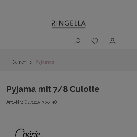
14 Tage
Lieferung nach
kostenloser
inhalt springen
Rückgaberecht
DE/AT/NL/BE/LU
Rückversand
innerhalb
Deutschlands
Damen
Pyjamas
Pyjama mit 7/8 Culotte
Art.-Nr.:
6271215-300-48