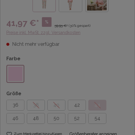
41,97 €*
%
59,95 €*
(30% gespart)
Preise inkl. MwSt. zzgl. Versandkosten
Nicht mehr verfügbar
Farbe
Größe
36
38
40
42
44
46
48
50
52
54
Zum Merkzettel hinzufügen
Größenberater anzeigen