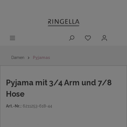
14 Tage
Lieferung nach
kostenloser
inhalt springen
Rückgaberecht
DE/AT/NL/BE/LU
Rückversand
innerhalb
Deutschlands
Damen
Pyjamas
Pyjama mit 3/4 Arm und 7/8
Hose
Art.-Nr.:
6211253-618-44