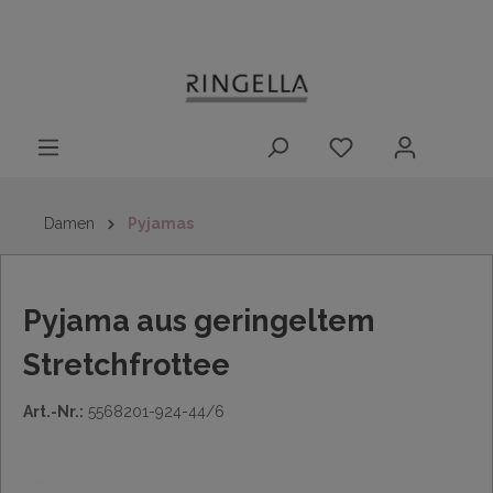
14 Tage
Lieferung nach
kostenloser
inhalt springen
Rückgaberecht
DE/AT/NL/BE/LU
Rückversand
innerhalb
Deutschlands
Damen
Pyjamas
Pyjama aus geringeltem
Stretchfrottee
Art.-Nr.:
5568201-924-44/6