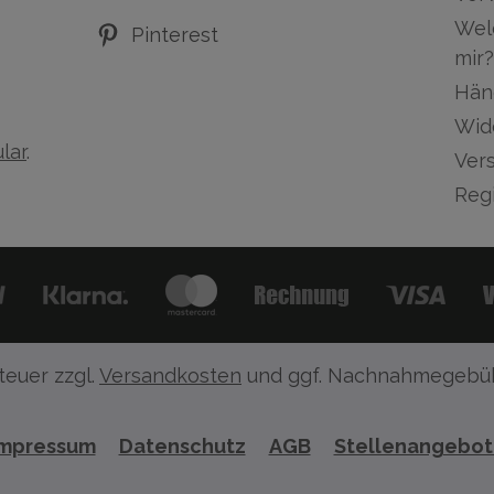
Wel
Pinterest
mir?
Hän
Wid
lar
.
Ver
Regi
teuer zzgl.
Versandkosten
und ggf. Nachnahmegebüh
Impressum
Datenschutz
AGB
Stellenangebo