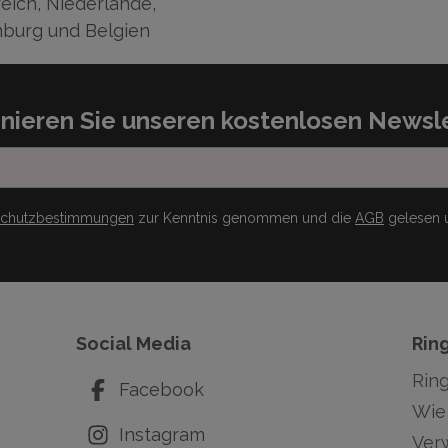
eich, Niederlande,
burg und Belgien
nieren Sie unseren kostenlosen Newsle
schutzbestimmungen
zur Kenntnis genommen und die
AGB
gelesen u
Social Media
Rin
Rin
Facebook
Wie 
Instagram
Ver