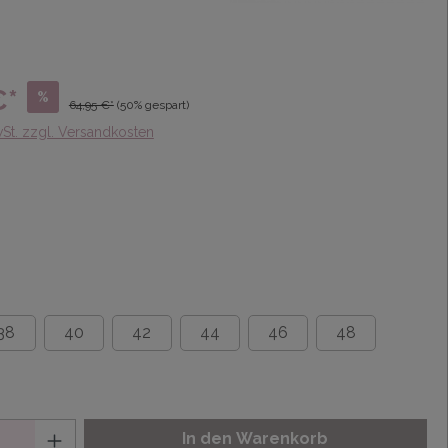
€*
%
64,95 €*
(50% gespart)
wSt. zzgl. Versandkosten
38
40
42
44
46
48
In den Warenkorb