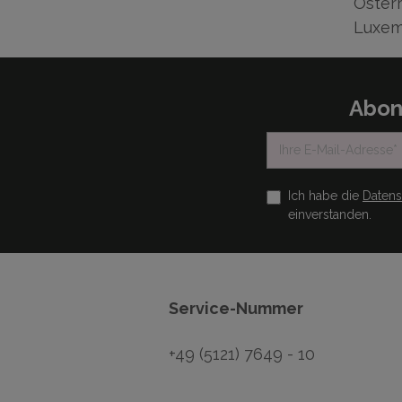
Österr
Luxem
Abon
Ich habe die
Daten
einverstanden.
Service-Nummer
+49 (5121) 7649 - 10