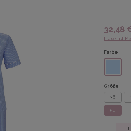
32,48 
Preise inkl. M
Farbe
Größe
36
50
Anzahl