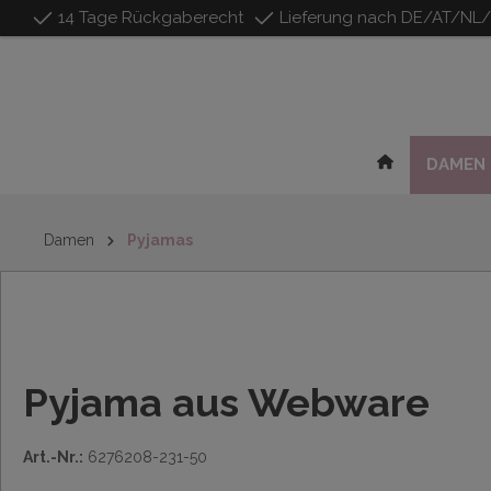
14 Tage Rückgaberecht
Lieferung nach DE/AT/NL
inhalt springen
DAMEN
Damen
Pyjamas
Pyjama aus Webware
Art.-Nr.:
6276208-231-50