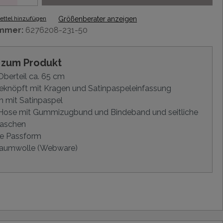
ttel hinzufügen
Größenberater anzeigen
mmer:
6276208-231-50
s zum Produkt
berteil ca. 65 cm
knöpft mit Kragen und Satinpaspeleinfassung
 mit Satinpaspel
Hose mit Gummizugbund und Bindeband und seitliche
ftaschen
e Passform
aumwolle (Webware)