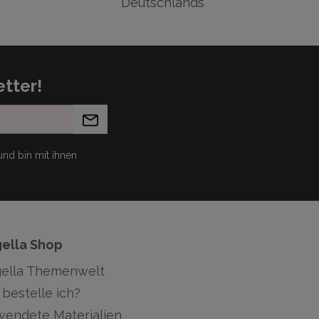
Deutschlands
tter!
nd bin mit ihnen
gella Shop
gella Themenwelt
bestelle ich?
wendete Materialien