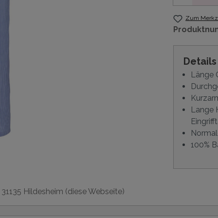
Zum Merkze
Produktnu
Detail
Länge O
Durchge
Kurzarm
Lange 
Eingrif
Normal
100% B
, 31135 Hildesheim (diese Webseite)