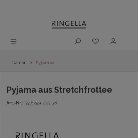
14 Tage
Lieferung nach
kostenloser
inhalt springen
Rückgaberecht
DE/AT/NL/BE/LU
Rückversand
innerhalb
Deutschlands
Damen
Pyjamas
Pyjama aus Stretchfrottee
Art.-Nr.:
5518299-235-36