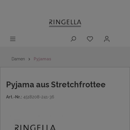
14 Tage
Lieferung nach
kostenloser
inhalt springen
Rückgaberecht
DE/AT/NL/BE/LU
Rückversand
innerhalb
Deutschlands
Damen
Pyjamas
Pyjama aus Stretchfrottee
Art.-Nr.:
4518208-241-36