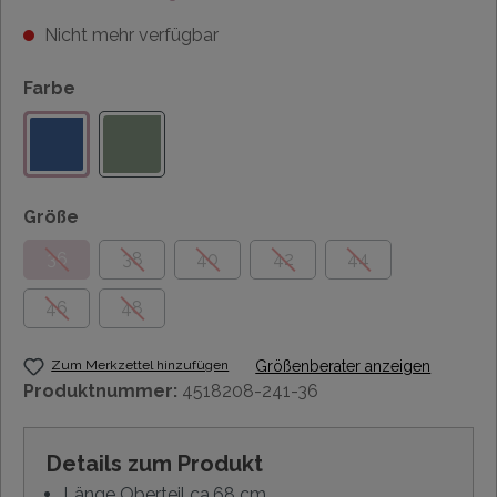
Nicht mehr verfügbar
Farbe
Größe
36
38
40
42
44
46
48
Zum Merkzettel hinzufügen
Größenberater anzeigen
Produktnummer:
4518208-241-36
Details zum Produkt
Länge Oberteil ca.68 cm