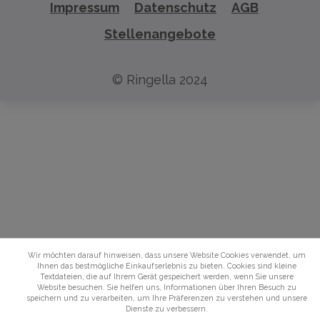
Impressum
Datenschutz
AGB
Stellenangebote
© Ringella 2024
Wir möchten darauf hinweisen, dass unsere Website Cookies verwendet, um
Ihnen das bestmögliche Einkaufserlebnis zu bieten. Cookies sind kleine
Textdateien, die auf Ihrem Gerät gespeichert werden, wenn Sie unsere
Website besuchen. Sie helfen uns, Informationen über Ihren Besuch zu
speichern und zu verarbeiten, um Ihre Präferenzen zu verstehen und unsere
Dienste zu verbessern.