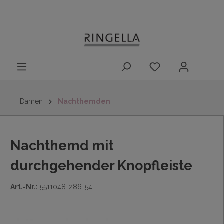
14 Tage
Lieferung nach
kostenloser
inhalt springen
Rückgaberecht
DE/AT/NL/BE/LU
Rückversand
innerhalb
Deutschlands
Damen
Nachthemden
Nachthemd mit
durchgehender Knopfleiste
Art.-Nr.:
5511048-286-54