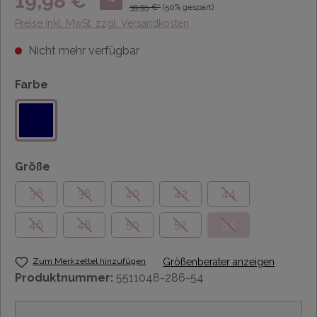
19,98 €*
39,95 €*
(50% gespart)
Preise inkl. MwSt. zzgl. Versandkosten
Nicht mehr verfügbar
Farbe
Größe
36
38
40
42
44
46
48
50
52
54
Zum Merkzettel hinzufügen
Größenberater anzeigen
Produktnummer:
5511048-286-54