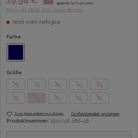
19,98 €*
39,95 €*
(50% gespart)
Preise inkl. MwSt. zzgl. Versandkosten
Nicht mehr verfügbar
Farbe
Größe
36
38
40
42
44
46
48
50
52
54
Zum Merkzettel hinzufügen
Größenberater anzeigen
Produktnummer:
5511048-286-48