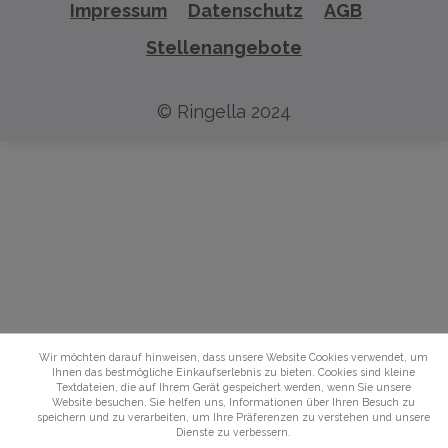
Impressum
Datenschutz
AGB
Stellenangebote
© Ringella 2024
Wir möchten darauf hinweisen, dass unsere Website Cookies verwendet, um
Ihnen das bestmögliche Einkaufserlebnis zu bieten. Cookies sind kleine
Textdateien, die auf Ihrem Gerät gespeichert werden, wenn Sie unsere
Website besuchen. Sie helfen uns, Informationen über Ihren Besuch zu
speichern und zu verarbeiten, um Ihre Präferenzen zu verstehen und unsere
Dienste zu verbessern.