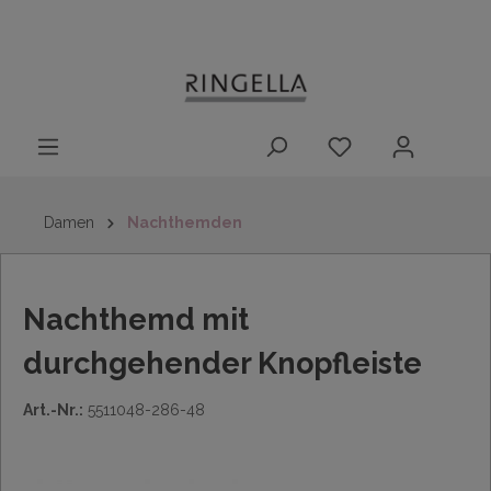
14 Tage
Lieferung nach
kostenloser
inhalt springen
Rückgaberecht
DE/AT/NL/BE/LU
Rückversand
innerhalb
Deutschlands
Damen
Nachthemden
Nachthemd mit
durchgehender Knopfleiste
Art.-Nr.:
5511048-286-48