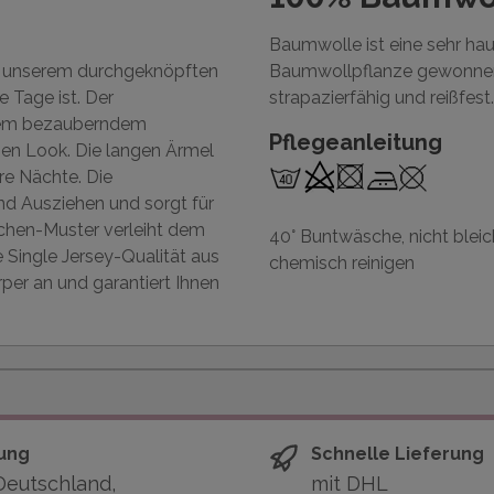
Baumwolle ist eine sehr ha
it unserem durchgeknöpften
Baumwollpflanze gewonnen 
 Tage ist. Der
strapazierfähig und reißfest.
 dem bezauberndem
Pflegeanleitung
chen Look. Die langen Ärmel
re Nächte. Die
nd Ausziehen und sorgt für
ktchen-Muster verleiht dem
40° Buntwäsche, nicht bleic
e Single Jersey-Qualität aus
chemisch reinigen
per an und garantiert Ihnen
ung
Schnelle Lieferung
Deutschland,
mit DHL