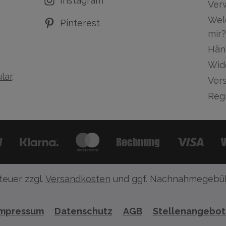
Instagram
Ver
Wel
Pinterest
mir?
Hän
Wid
lar
.
Ver
Regi
teuer zzgl.
Versandkosten
und ggf. Nachnahmegebüh
Impressum
Datenschutz
AGB
Stellenangebo