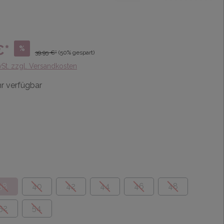
€*
%
39,95 €*
(50% gespart)
wSt. zzgl. Versandkosten
r verfügbar
38
40
42
44
46
48
52
54