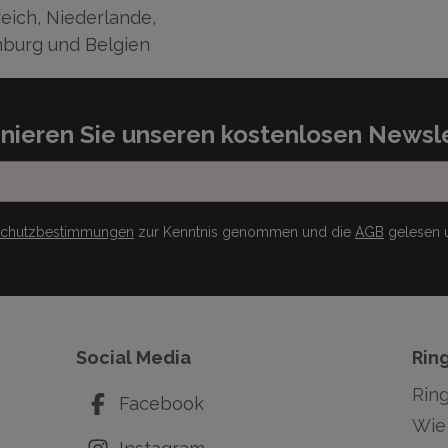
eich, Niederlande,
burg und Belgien
nieren Sie unseren kostenlosen Newsle
schutzbestimmungen
zur Kenntnis genommen und die
AGB
gelesen u
Social Media
Rin
Rin
Facebook
Wie 