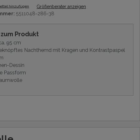
ttel hinzufügen
Größenberater anzeigen
mmer:
5511048-286-38
s zum Produkt
ca. 95 cm
eknöpftes Nachthemd mit Kragen und Kontrastpaspel
rm
hen-Dessin
e Passform
aumwolle
lle