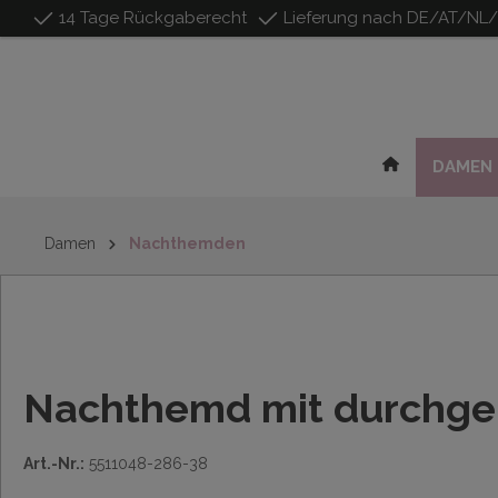
14 Tage Rückgaberecht
Lieferung nach DE/AT/NL
inhalt springen
DAMEN
Damen
Nachthemden
Nachthemd mit durchge
Art.-Nr.:
5511048-286-38