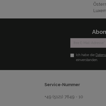
Österr
Luxem
Abon
Ich habe die
Daten
einverstanden.
Service-Nummer
+49 (5121) 7649 - 10