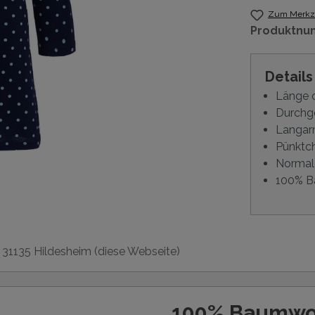
Zum Merkze
Produktnu
Detail
Länge 
Durchg
Langa
Pünktc
Normal
100% B
, 31135 Hildesheim (diese Webseite)
100% Baumwo