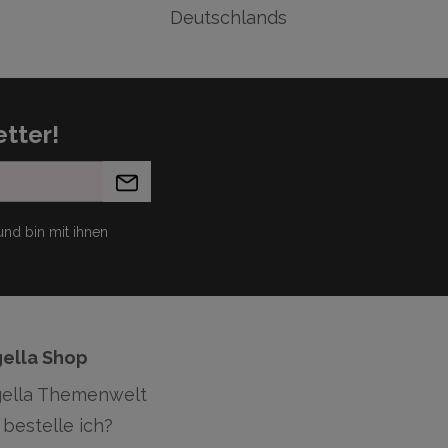
Deutschlands
tter!
nd bin mit ihnen
gella Shop
gella Themenwelt
bestelle ich?