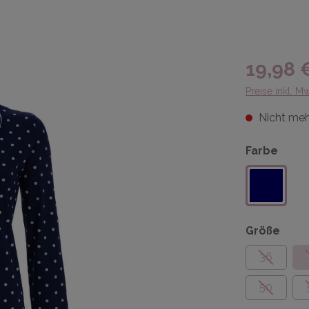
19,98 
Preise inkl. M
Nicht meh
Farbe
Größe
36
50