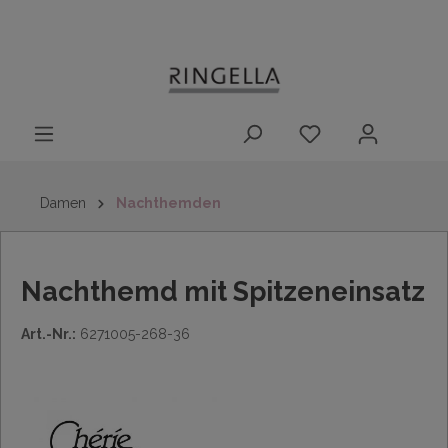
14 Tage
Lieferung nach
kostenloser
inhalt springen
Rückgaberecht
DE/AT/NL/BE/LU
Rückversand
innerhalb
Deutschlands
Damen
Nachthemden
Nachthemd mit Spitzeneinsatz
Art.-Nr.:
6271005-268-36