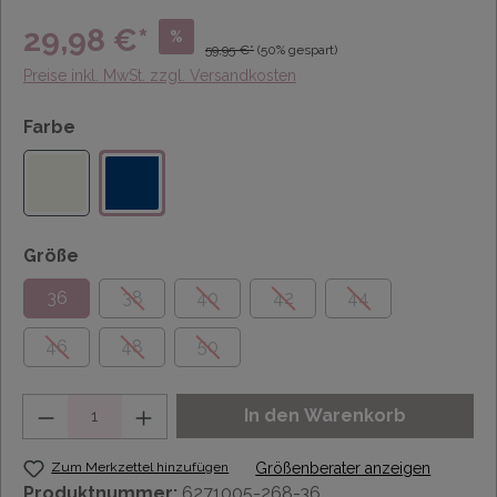
29,98 €*
%
59,95 €*
(50% gespart)
Preise inkl. MwSt. zzgl. Versandkosten
Farbe
Größe
36
38
40
42
44
46
48
50
Anzahl
In den Warenkorb
Zum Merkzettel hinzufügen
Größenberater anzeigen
Produktnummer:
6271005-268-36