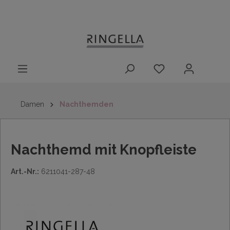
14 Tage
Lieferung nach
kostenloser
inhalt springen
Rückgaberecht
DE/AT/NL/BE/LU
Rückversand
innerhalb
Deutschlands
Damen
Nachthemden
Nachthemd mit Knopfleiste
Art.-Nr.:
6211041-287-48