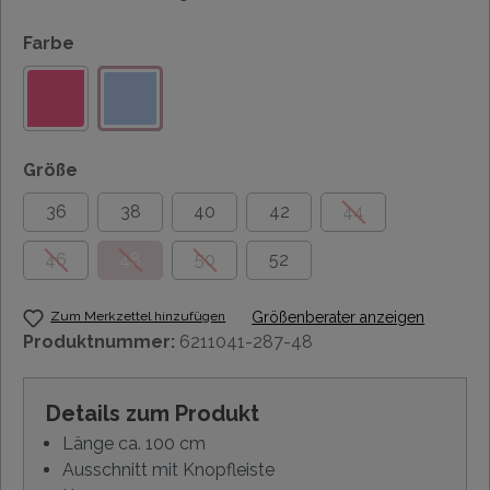
Farbe
Größe
36
38
40
42
44
46
48
50
52
Zum Merkzettel hinzufügen
Größenberater anzeigen
Produktnummer:
6211041-287-48
Details zum Produkt
Länge ca. 100 cm
Ausschnitt mit Knopfleiste