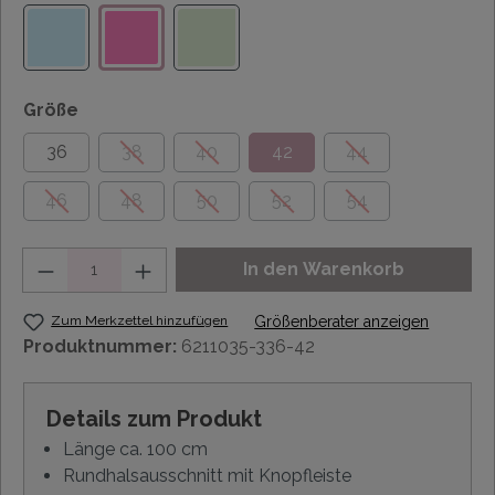
Größe
36
38
40
42
44
46
48
50
52
54
Anzahl
In den Warenkorb
Zum Merkzettel hinzufügen
Größenberater anzeigen
Produktnummer:
6211035-336-42
Details zum Produkt
Länge ca. 100 cm
Rundhalsausschnitt mit Knopfleiste