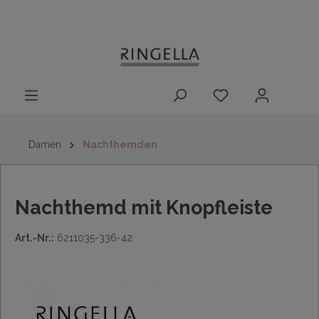
14 Tage
Lieferung nach
kostenloser
inhalt springen
Rückgaberecht
DE/AT/NL/BE/LU
Rückversand
innerhalb
Deutschlands
Damen
Nachthemden
Nachthemd mit Knopfleiste
Art.-Nr.:
6211035-336-42