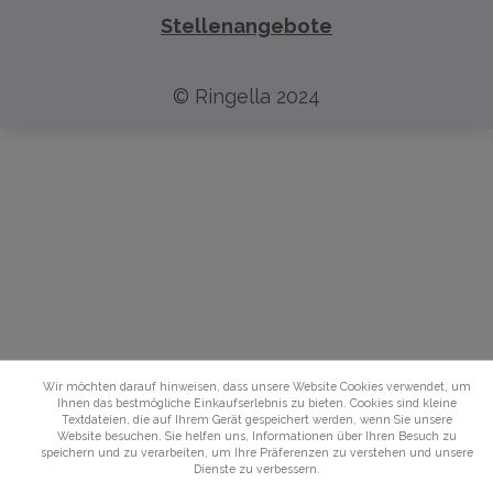
Stellenangebote
© Ringella 2024
Wir möchten darauf hinweisen, dass unsere Website Cookies verwendet, um
Ihnen das bestmögliche Einkaufserlebnis zu bieten. Cookies sind kleine
Textdateien, die auf Ihrem Gerät gespeichert werden, wenn Sie unsere
Website besuchen. Sie helfen uns, Informationen über Ihren Besuch zu
speichern und zu verarbeiten, um Ihre Präferenzen zu verstehen und unsere
Dienste zu verbessern.