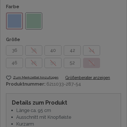
Farbe
Größe
36
38
40
42
44
46
48
50
52
54
Zum Merkzettel hinzufügen
Größenberater anzeigen
Produktnummer:
6211033-287-54
Details zum Produkt
Länge ca. 95 cm
Ausschnitt mit Knopfleiste
Kurzarm