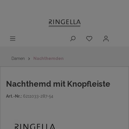
14 Tage
Lieferung nach
kostenloser
inhalt springen
Rückgaberecht
DE/AT/NL/BE/LU
Rückversand
innerhalb
Deutschlands
Damen
Nachthemden
Nachthemd mit Knopfleiste
Art.-Nr.:
6211033-287-54