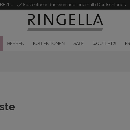
/BE/LU
kostenloser Rückversand innerhalb Deutschlands
HERREN
KOLLEKTIONEN
SALE
%OUTLET%
F
ste