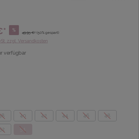
€*
%
49,95 €*
(50% gespart)
wSt. zzgl. Versandkosten
r verfügbar
38
40
42
44
46
48
52
54