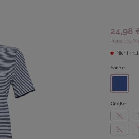
24,98 
Preise inkl. M
Nicht meh
Farbe
Größe
36
50