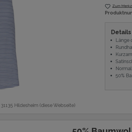
Zum Merkze
Produktnu
Detail
Länge 
Rundhal
Kurzar
Satinsc
Normal
50% Ba
, 31135 Hildesheim (diese Webseite)
50% Baumwol