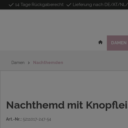
14 Tage Rückgaberecht
Lieferung nach DE/AT/NL
inhalt springen
DAMEN
Damen
Nachthemden
Nachthemd mit Knopflei
Art.-Nr.:
5211017-247-54