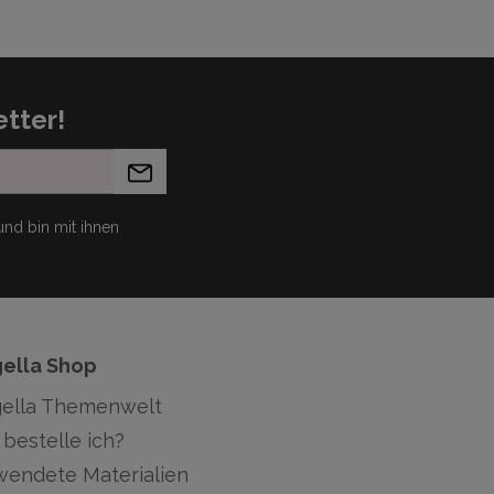
tter!
nd bin mit ihnen
gella Shop
gella Themenwelt
bestelle ich?
wendete Materialien