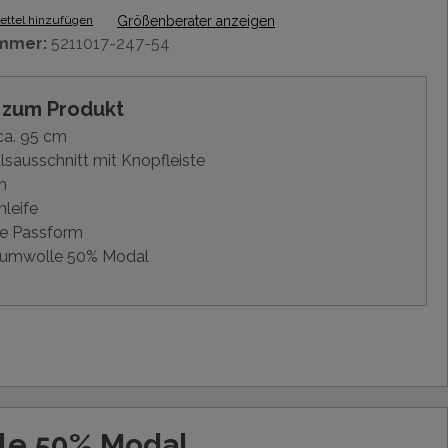
ttel hinzufügen
Größenberater anzeigen
mmer:
5211017-247-54
s zum Produkt
ca. 95 cm
sausschnitt mit Knopfleiste
m
hleife
e Passform
umwolle 50% Modal
le 50% Modal