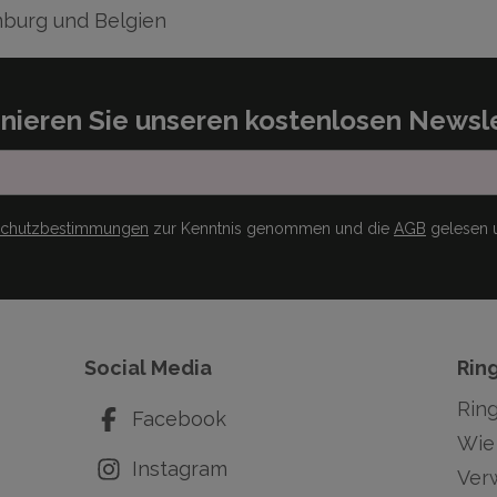
burg und Belgien
nieren Sie unseren kostenlosen Newsle
schutzbestimmungen
zur Kenntnis genommen und die
AGB
gelesen u
Social Media
Rin
Rin
Facebook
Wie 
Instagram
Ver