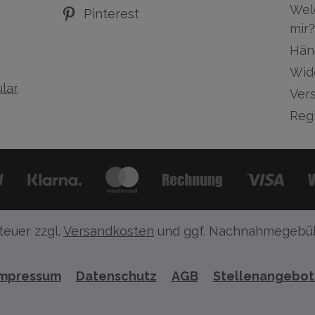
Wel
Pinterest
mir?
Hän
Wid
lar
.
Ver
Regi
teuer zzgl.
Versandkosten
und ggf. Nachnahmegebüh
Impressum
Datenschutz
AGB
Stellenangebo