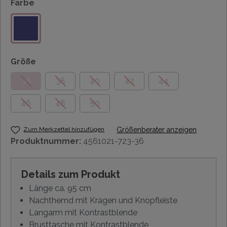
Farbe
Größe
36
38
40
42
44
46
48
50
Zum Merkzettel hinzufügen
Größenberater anzeigen
Produktnummer:
4561021-723-36
Details zum Produkt
Länge ca. 95 cm
Nachthemd mit Kragen und Knopfleiste
Langarm mit Kontrastblende
Brusttasche mit Kontrastblende