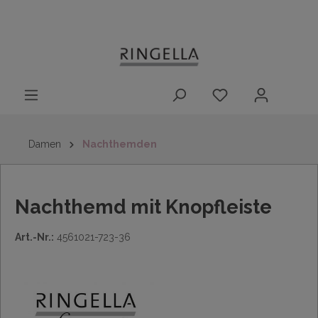
14 Tage
Lieferung nach
kostenloser
inhalt springen
Rückgaberecht
DE/AT/NL/BE/LU
Rückversand
innerhalb
Deutschlands
Damen
Nachthemden
Nachthemd mit Knopfleiste
Art.-Nr.:
4561021-723-36