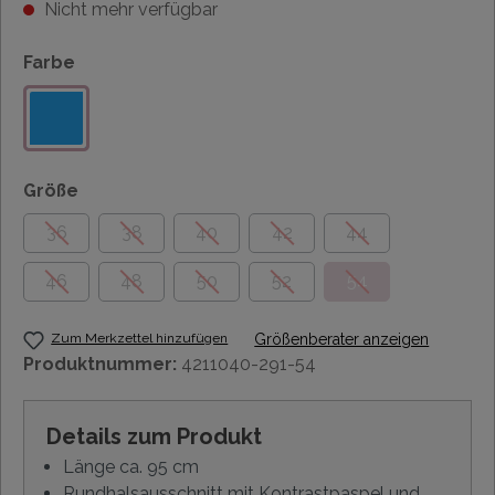
Nicht mehr verfügbar
Farbe
Größe
36
38
40
42
44
46
48
50
52
54
Zum Merkzettel hinzufügen
Größenberater anzeigen
Produktnummer:
4211040-291-54
Details zum Produkt
Länge ca. 95 cm
Rundhalsausschnitt mit Kontrastpaspel und