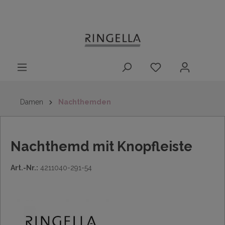
14 Tage
Lieferung nach
kostenloser
inhalt springen
Rückgaberecht
DE/AT/NL/BE/LU
Rückversand
innerhalb
Deutschlands
Damen
Nachthemden
Nachthemd mit Knopfleiste
Art.-Nr.:
4211040-291-54