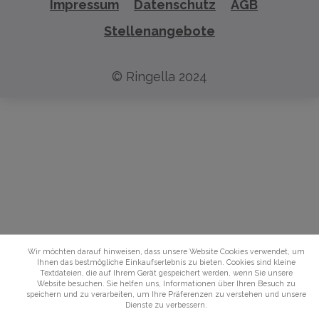
Impressum
Datenschutz
AGB
Stellenangebote
© Ringella 2024
Wir möchten darauf hinweisen, dass unsere Website Cookies verwendet, um
Ihnen das bestmögliche Einkaufserlebnis zu bieten. Cookies sind kleine
Textdateien, die auf Ihrem Gerät gespeichert werden, wenn Sie unsere
Website besuchen. Sie helfen uns, Informationen über Ihren Besuch zu
speichern und zu verarbeiten, um Ihre Präferenzen zu verstehen und unsere
Dienste zu verbessern.