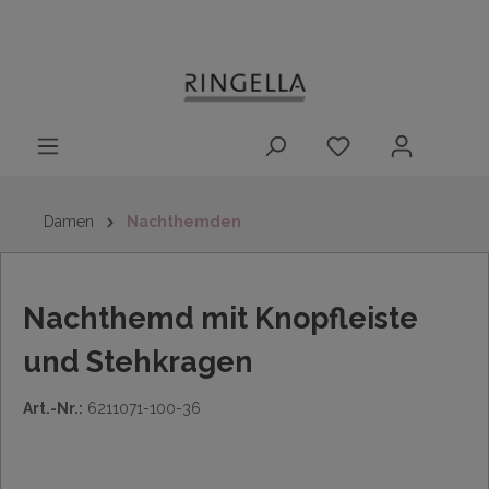
14 Tage
Lieferung nach
kostenloser
inhalt springen
Rückgaberecht
DE/AT/NL/BE/LU
Rückversand
innerhalb
Deutschlands
Damen
Nachthemden
Nachthemd mit Knopfleiste
und Stehkragen
Art.-Nr.:
6211071-100-36