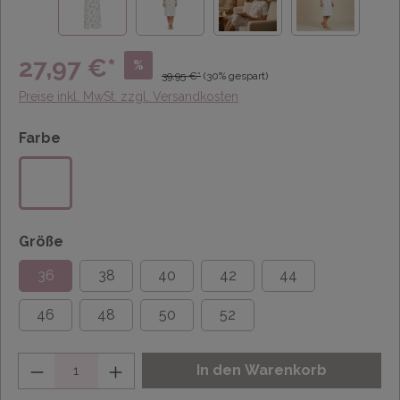
27,97 €*
%
39,95 €*
(30% gespart)
Preise inkl. MwSt. zzgl. Versandkosten
Farbe
Größe
36
38
40
42
44
46
48
50
52
Anzahl
In den Warenkorb