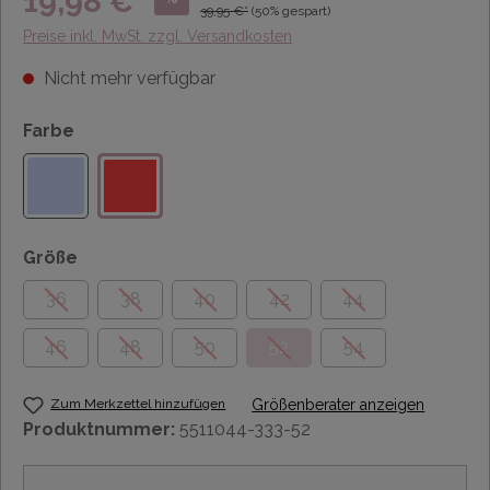
19,98 €*
39,95 €*
(50% gespart)
Preise inkl. MwSt. zzgl. Versandkosten
Nicht mehr verfügbar
Farbe
Größe
36
38
40
42
44
46
48
50
52
54
Zum Merkzettel hinzufügen
Größenberater anzeigen
Produktnummer:
5511044-333-52