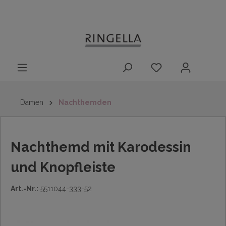
14 Tage
Lieferung nach
kostenloser
inhalt springen
Rückgaberecht
DE/AT/NL/BE/LU
Rückversand
innerhalb
Deutschlands
Damen
Nachthemden
Nachthemd mit Karodessin
und Knopfleiste
Art.-Nr.:
5511044-333-52