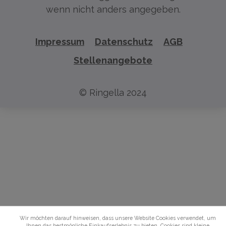
wenn nicht anders angegeben.
Impressum
Datenschutz
AGB
Stellenangebote
© Ringella 2024
Wir möchten darauf hinweisen, dass unsere Website Cookies verwendet, um
Ihnen das bestmögliche Einkaufserlebnis zu bieten. Cookies sind kleine