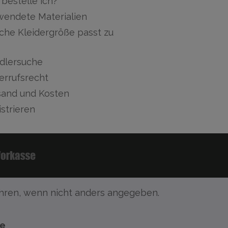
bestelle ich?
wendete Materialien
che Kleidergröße passt zu
dlersuche
errufsrecht
sand und Kosten
strieren
ren, wenn nicht anders angegeben.
te