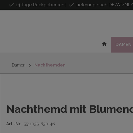
14 Tage Rückgaberecht
Lieferung nach DE/AT/NL
inhalt springen
DAMEN
Damen
Nachthemden
Nachthemd mit Blumend
Art.-Nr.:
5511035-630-46