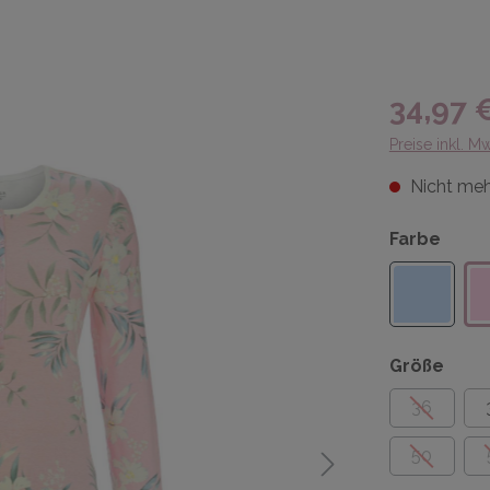
34,97 
Preise inkl. M
Nicht meh
Farbe
Größe
36
50