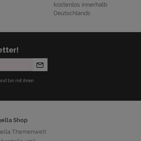
kostenlos innerhalb
Deutschlands
tter!
nd bin mit ihnen
gella Shop
gella Themenwelt