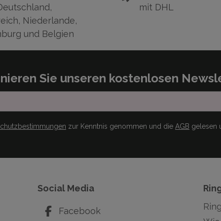
Deutschland,
mit DHL
eich, Niederlande,
burg und Belgien
nieren Sie unseren kostenlosen Newsle
schutzbestimmungen
zur Kenntnis genommen und die
AGB
gelesen u
Social Media
Rin
Rin
Facebook