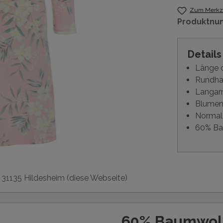
Zum Merkze
Produktnu
Detail
Länge 
Rundhal
Langar
Blumen
Normal
60% Bau
, 31135 Hildesheim (diese Webseite)
60% Baumwolle