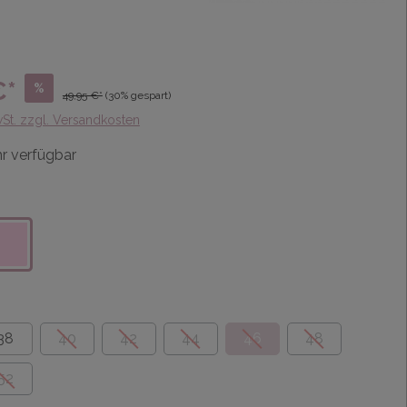
€*
%
49,95 €*
(30% gespart)
wSt. zzgl. Versandkosten
r verfügbar
38
40
42
44
46
48
52