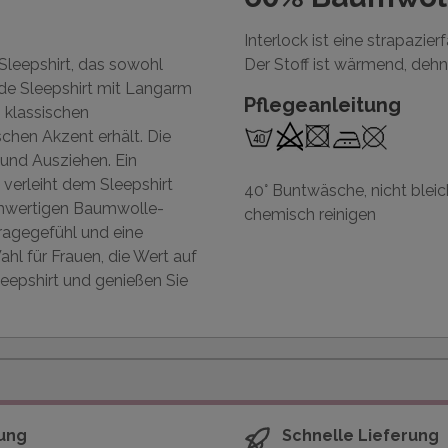
Interlock ist eine strapazie
Sleepshirt, das sowohl
Der Stoff ist wärmend, dehn
nde Sleepshirt mit Langarm
Pflegeanleitung
 klassischen
chen Akzent erhält. Die
 und Ausziehen. Ein
 verleiht dem Sleepshirt
40° Buntwäsche, nicht bleic
ochwertigen Baumwolle-
chemisch reinigen
Tragegefühl und eine
hl für Frauen, die Wert auf
leepshirt und genießen Sie
ung
Schnelle Lieferung