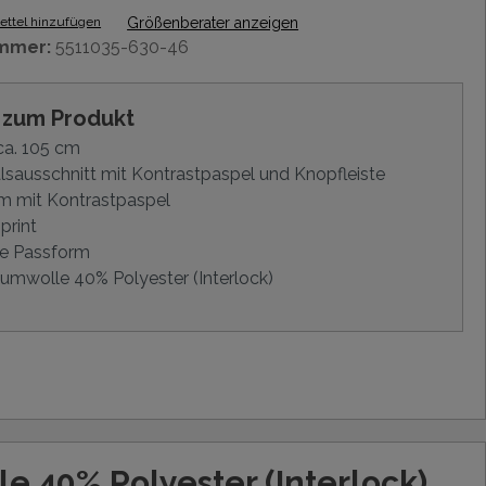
ttel hinzufügen
Größenberater anzeigen
mmer:
5511035-630-46
s zum Produkt
ca. 105 cm
sausschnitt mit Kontrastpaspel und Knopfleiste
m mit Kontrastpaspel
print
e Passform
mwolle 40% Polyester (Interlock)
 40% Polyester (Interlock)