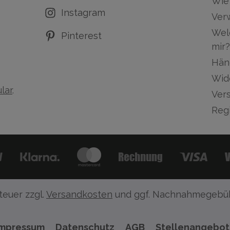
Wie 
Instagram
Ver
Wel
Pinterest
mir?
Hän
Wid
lar
.
Ver
Regi
teuer zzgl.
Versandkosten
und ggf. Nachnahmegebüh
Impressum
Datenschutz
AGB
Stellenangebo