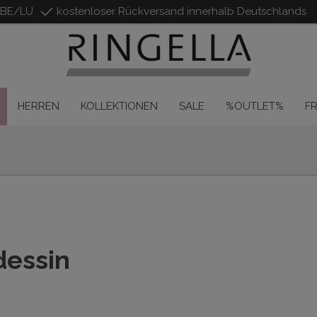
/BE/LU
kostenloser Rückversand innerhalb Deutschlands
HERREN
KOLLEKTIONEN
SALE
%OUTLET%
F
essin