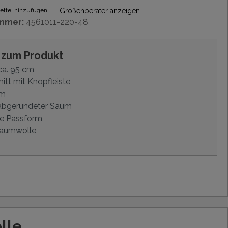
ttel hinzufügen
Größenberater anzeigen
mmer:
4561011-220-48
s zum Produkt
ca. 95 cm
itt mit Knopfleiste
rm
 abgerundeter Saum
e Passform
aumwolle
lle