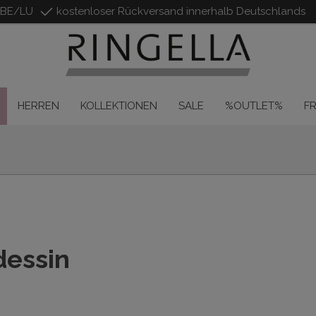
/BE/LU
kostenloser Rückversand innerhalb Deutschlands
HERREN
KOLLEKTIONEN
SALE
%OUTLET%
F
essin