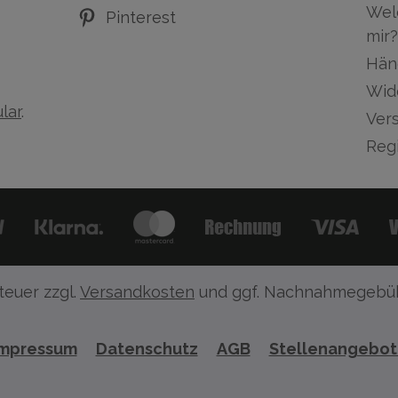
Wel
Pinterest
mir?
Hän
Wid
lar
.
Ver
Regi
teuer zzgl.
Versandkosten
und ggf. Nachnahmegebüh
Impressum
Datenschutz
AGB
Stellenangebo