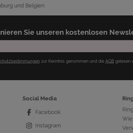
burg und Belgien
nieren Sie unseren kostenlosen Newsle
schutzbestimmungen
zur Kenntnis genommen und die
AGB
gelesen u
Social Media
Rin
Rin
Facebook
Wie 
Instagram
Ver