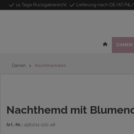
14 Tage Rückgaberecht
Lieferung nach DE/AT/NL
inhalt springen
DAMEN
Damen
Nachthemden
Nachthemd mit Blumend
Art.-Nr.:
4561011-220-48