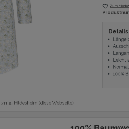
Zum Merkze
Produktnu
Detail
Länge 
Ausschn
Langa
Leicht
Normal
100% B
, 31135 Hildesheim (diese Webseite)
100% Baumwo