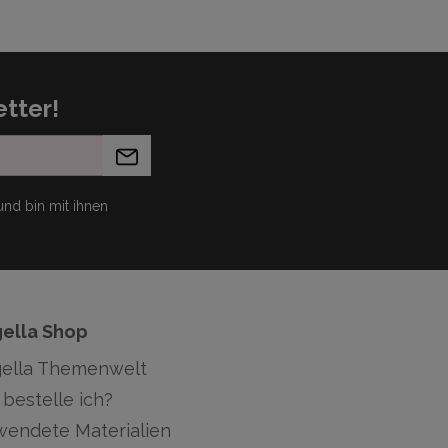
tter!
nd bin mit ihnen
gella Shop
gella Themenwelt
bestelle ich?
wendete Materialien