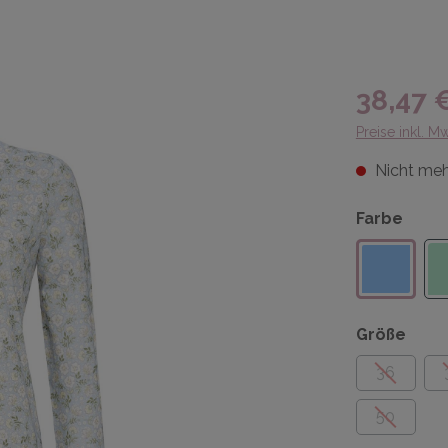
38,47 
Preise inkl. M
Nicht meh
Farbe
Größe
36
50