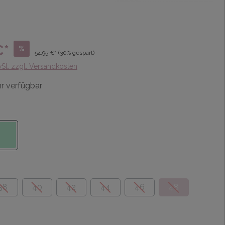
€*
%
54,95 €*
(30% gespart)
wSt. zzgl. Versandkosten
r verfügbar
38
40
42
44
46
48