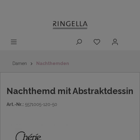
14 Tage
Lieferung nach
kostenloser
inhalt springen
Rückgaberecht
DE/AT/NL/BE/LU
Rückversand
innerhalb
Deutschlands
Damen
Nachthemden
Nachthemd mit Abstraktdessin
Art.-Nr.:
5571005-120-50