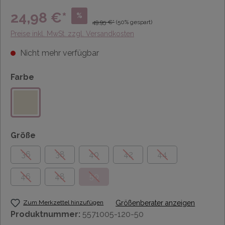
24,98 €*
%
49,95 €*
(50% gespart)
Preise inkl. MwSt. zzgl. Versandkosten
Nicht mehr verfügbar
Farbe
Größe
36
38
40
42
44
46
48
50
Zum Merkzettel hinzufügen
Größenberater anzeigen
Produktnummer:
5571005-120-50