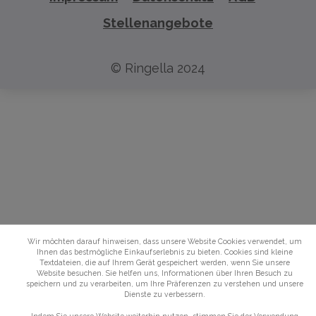
Stellenangebote
© Ringella 2024
Wir möchten darauf hinweisen, dass unsere Website Cookies verwendet, um
Ihnen das bestmögliche Einkaufserlebnis zu bieten. Cookies sind kleine
Textdateien, die auf Ihrem Gerät gespeichert werden, wenn Sie unsere
Website besuchen. Sie helfen uns, Informationen über Ihren Besuch zu
speichern und zu verarbeiten, um Ihre Präferenzen zu verstehen und unsere
Dienste zu verbessern.