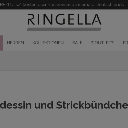
/BE/LU
kostenloser Rückversand innerhalb Deutschlands
HERREN
KOLLEKTIONEN
SALE
%OUTLET%
F
dessin und Strickbündch