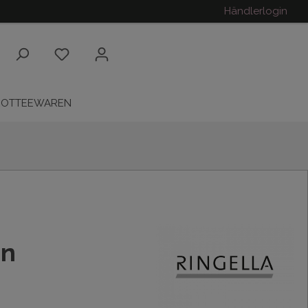
Händlerlogin
ROTTEEWAREN
en