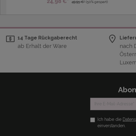
24,98 €*
49,95 €*
(50% gespart)
14 Tage Rückgaberecht
Liefer
ab Erhalt der Ware
nach 
Österr
Luxem
Abon
Ich habe die
Daten
einverstanden.