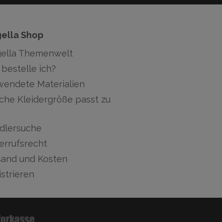
gella Shop
gella Themenwelt
bestelle ich?
wendete Materialien
che Kleidergröße passt zu
dlersuche
errufsrecht
sand und Kosten
strieren