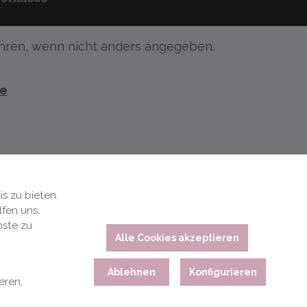
ren, wenn nicht anders angegeben.
te
s zu bieten.
fen uns,
nste zu
Alle Cookies akzeptieren
Ablehnen
Konfigurieren
eren,