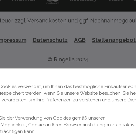
teuer zzgl.
Versandkosten
und ggf. Nachnahmegebüh
Impressum
Datenschutz
AGB
Stellenangebo
© Ringella 2024
Cookies verwendet, um Ihnen das bestmögliche Einkaufserlebni
 gespeichert werden, wenn Sie unsere Website besuchen. Sie hel
 verarbeiten, um Ihre Präferenzen zu verstehen und unsere Die
n Sie der Verwendung von Cookies gemäß unseren
Möglichkeit, Cookies in Ihren Browsereinstellungen zu deaktivi
nträchtigen kann.