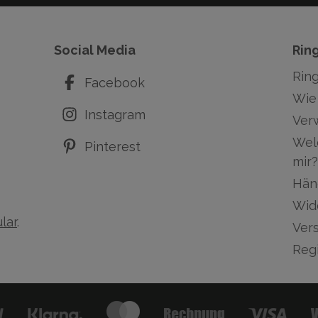
Social Media
Rin
Rin
Facebook
Wie 
Instagram
Ver
Wel
Pinterest
mir?
Hän
Wid
lar
.
Ver
Regi