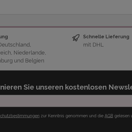
ung
Schnelle Lieferung
Deutschland,
mit DHL
eich, Niederlande,
burg und Belgien
nieren Sie unseren kostenlosen Newsle
schutzbestimmungen
zur Kenntnis genommen und die
AGB
gelesen u