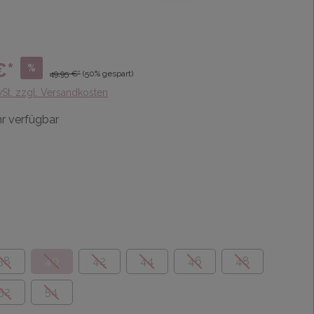
€*
%
49,95 €*
(50% gespart)
wSt. zzgl. Versandkosten
r verfügbar
38
40
42
44
46
48
52
54