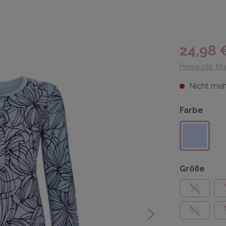
24,98 
Preise inkl. M
Nicht meh
Farbe
Größe
36
50