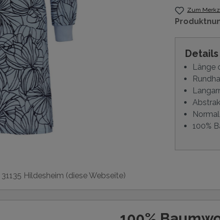
Zum Merkze
Produktnu
Detail
Länge 
Rundhal
Langar
Abstrak
Normal
100% B
, 31135 Hildesheim (diese Webseite)
100% Baumwo