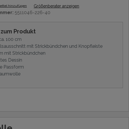
ttel hinzufügen
Größenberater anzeigen
mmer:
5511046-226-40
s zum Produkt
ca. 100 cm
sausschnitt mit Strickbündchen und Knopfleiste
m mit Strickbündchen
tes Dessin
e Passform
aumwolle
lle