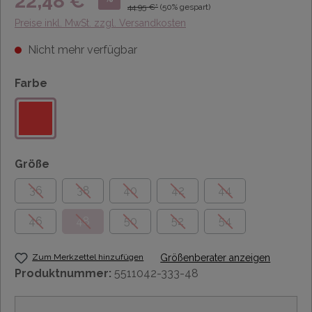
22,48 €*
44,95 €*
(50% gespart)
Preise inkl. MwSt. zzgl. Versandkosten
Nicht mehr verfügbar
Farbe
Größe
36
38
40
42
44
46
48
50
52
54
Zum Merkzettel hinzufügen
Größenberater anzeigen
Produktnummer:
5511042-333-48