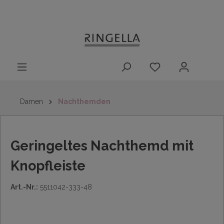
14 Tage
Lieferung nach
kostenloser
inhalt springen
Rückgaberecht
DE/AT/NL/BE/LU
Rückversand
innerhalb
Deutschlands
Damen
Nachthemden
Geringeltes Nachthemd mit
Knopfleiste
Art.-Nr.:
5511042-333-48