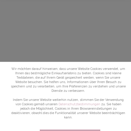
Wir möchten darauf hinweisen, dass unsere Website Cookies verwendet, um
Ihnen das bestmögliche Einkaufserlebnis zu bieten. Cookies sind kleine
Textdateien, die auf Ihrem Gerät gespeichert werden, wenn Sie unsere
Website besuchen. Sie helfen uns, Informationen über Ihren Besuch zu
speichern und zu verarbeiten, um Ihre Präferenzen zu verstehen und unsere
Dienste zu verbessern.
Indem Sie unsere Website weiterhin nutzen, stimmen Sie der Verwendung
von Cookies gemäß unseren
Datenschutzbestimmungen
zu. Sie haben
jedoch die Möglichkeit, Cookies in Ihren Browsereinstellungen zu
deaktivieren, obwohl dies die Funktionalität unserer Website beeinträchtigen
kann.