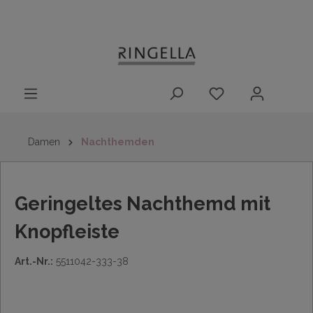
14 Tage
Lieferung nach
kostenloser
inhalt springen
Rückgaberecht
DE/AT/NL/BE/LU
Rückversand
innerhalb
Deutschlands
Damen
Nachthemden
Geringeltes Nachthemd mit
Knopfleiste
Art.-Nr.:
5511042-333-38