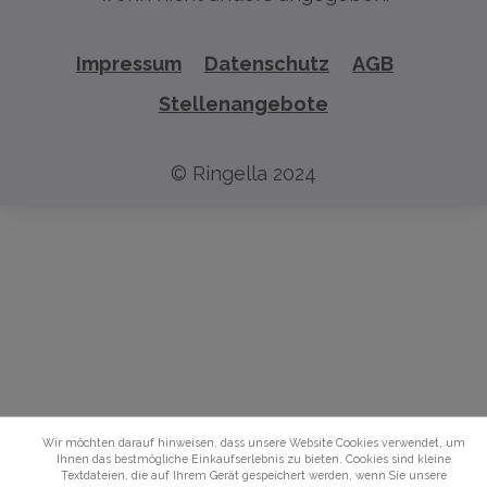
Impressum
Datenschutz
AGB
Stellenangebote
© Ringella 2024
Wir möchten darauf hinweisen, dass unsere Website Cookies verwendet, um
Ihnen das bestmögliche Einkaufserlebnis zu bieten. Cookies sind kleine
Textdateien, die auf Ihrem Gerät gespeichert werden, wenn Sie unsere