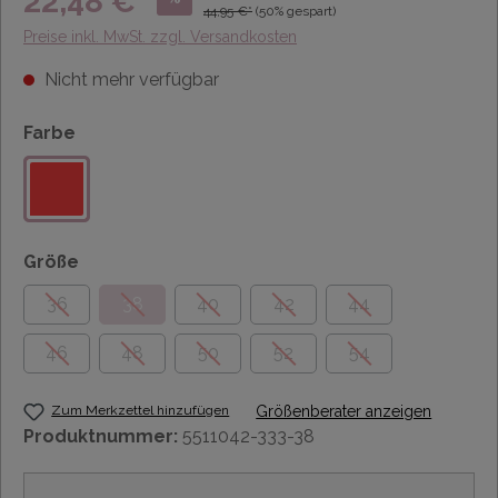
22,48 €*
44,95 €*
(50% gespart)
Preise inkl. MwSt. zzgl. Versandkosten
Nicht mehr verfügbar
Farbe
Größe
36
38
40
42
44
46
48
50
52
54
Zum Merkzettel hinzufügen
Größenberater anzeigen
Produktnummer:
5511042-333-38