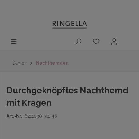
14 Tage
Lieferung nach
kostenloser
inhalt springen
Rückgaberecht
DE/AT/NL/BE/LU
Rückversand
innerhalb
Deutschlands
Damen
Nachthemden
Durchgeknöpftes Nachthemd
mit Kragen
Art.-Nr.:
6211030-311-46