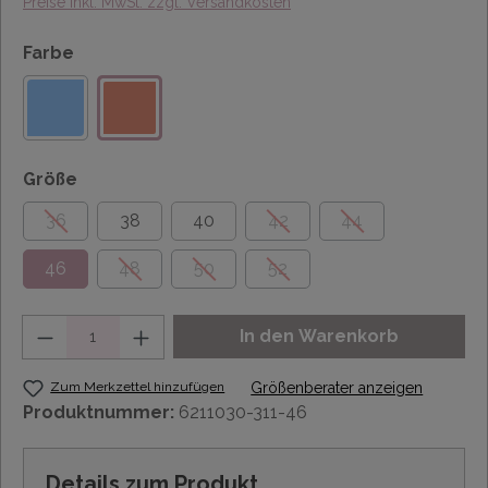
Preise inkl. MwSt. zzgl. Versandkosten
Farbe
Größe
36
38
40
42
44
46
48
50
52
Anzahl
In den Warenkorb
Zum Merkzettel hinzufügen
Größenberater anzeigen
Produktnummer:
6211030-311-46
Details zum Produkt