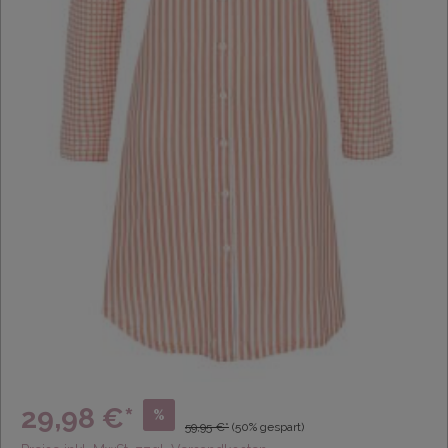
29,98 €*
%
59,95 €*
(50% gespart)