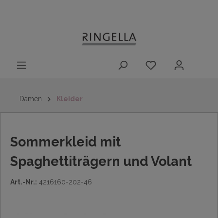
14 Tage
Lieferung nach
kostenloser
inhalt springen
Rückgaberecht
DE/AT/NL/BE/LU
Rückversand
innerhalb
Deutschlands
Damen
Kleider
Sommerkleid mit
Spaghettiträgern und Volant
Art.-Nr.:
4216160-202-46