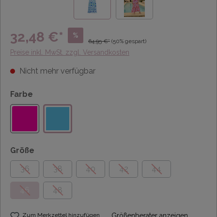
32,48 €*
%
64,95 €*
(50% gespart)
Preise inkl. MwSt. zzgl. Versandkosten
Nicht mehr verfügbar
Farbe
Größe
36
38
40
42
44
46
48
Zum Merkzettel hinzufügen
Größenberater anzeigen