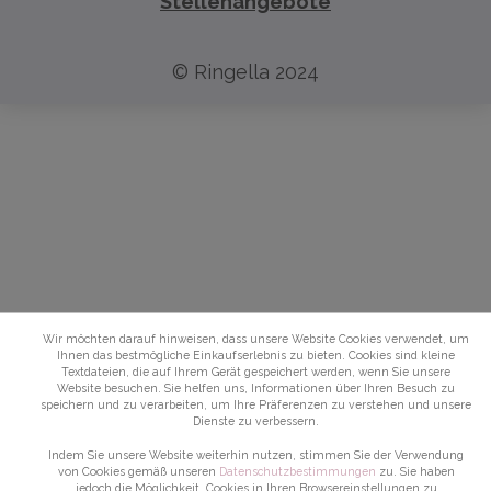
Stellenangebote
© Ringella 2024
Wir möchten darauf hinweisen, dass unsere Website Cookies verwendet, um
Ihnen das bestmögliche Einkaufserlebnis zu bieten. Cookies sind kleine
Textdateien, die auf Ihrem Gerät gespeichert werden, wenn Sie unsere
Website besuchen. Sie helfen uns, Informationen über Ihren Besuch zu
speichern und zu verarbeiten, um Ihre Präferenzen zu verstehen und unsere
Dienste zu verbessern.
Indem Sie unsere Website weiterhin nutzen, stimmen Sie der Verwendung
von Cookies gemäß unseren
Datenschutzbestimmungen
zu. Sie haben
jedoch die Möglichkeit, Cookies in Ihren Browsereinstellungen zu