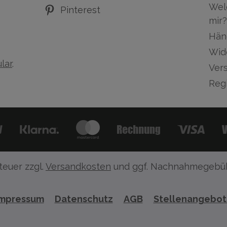
Wel
Pinterest
mir?
Hän
Wid
lar
.
Ver
Regi
teuer zzgl.
Versandkosten
und ggf. Nachnahmegebüh
Impressum
Datenschutz
AGB
Stellenangebo