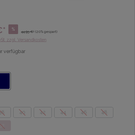
€*
%
44,95 €*
(20% gespart)
wSt. zzgl. Versandkosten
r verfügbar
38
40
42
44
46
48
52