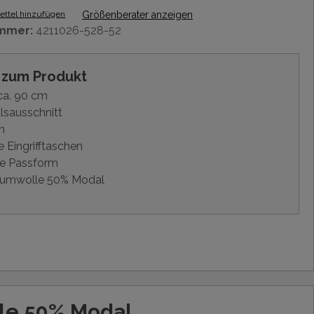
ttel hinzufügen
Größenberater anzeigen
mmer:
4211026-528-52
s zum Produkt
ca. 90 cm
lsausschnitt
m
e Eingrifftaschen
e Passform
umwolle 50% Modal
le 50% Modal