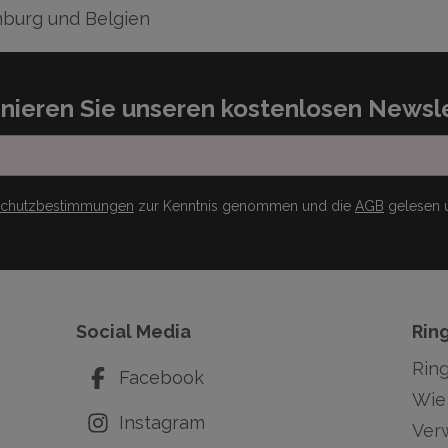
burg und Belgien
nieren Sie unseren kostenlosen Newsle
schutzbestimmungen
zur Kenntnis genommen und die
AGB
gelesen u
Social Media
Rin
Rin
Facebook
Wie 
Instagram
Ver