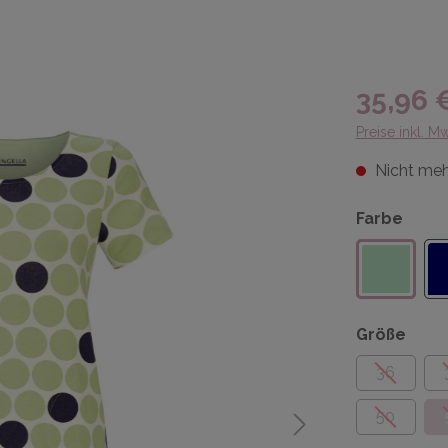
35,96 
Preise inkl. M
Nicht meh
Farbe
Größe
36
50