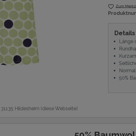
Zum Merkze
Produktnu
Detail
Länge 
Rundha
Kurzar
Seitlich
Normal
50% Ba
, 31135 Hildesheim (diese Webseite)
50% Baumwol