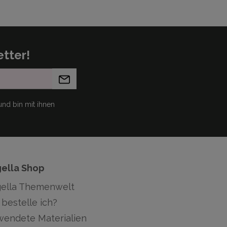
tter!
nd bin mit ihnen
gella Shop
gella Themenwelt
bestelle ich?
wendete Materialien