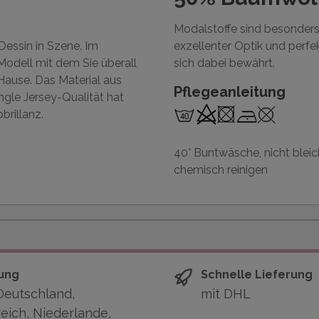
Modalstoffe sind besonders 
Dessin in Szene. Im
exzellenter Optik und perf
 Modell mit dem Sie überall
sich dabei bewährt.
Hause. Das Material aus
Pflegeanleitung
gle Jersey-Qualität hat
brillanz.
40° Buntwäsche, nicht bleich
chemisch reinigen
ung
Schnelle Lieferung
Deutschland,
mit DHL
eich, Niederlande,