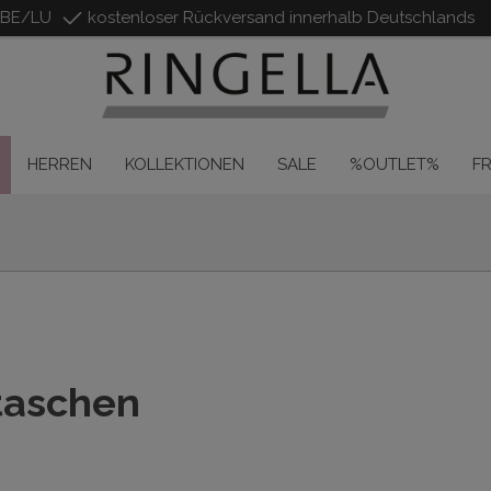
/BE/LU
kostenloser Rückversand innerhalb Deutschlands
HERREN
KOLLEKTIONEN
SALE
%OUTLET%
F
taschen