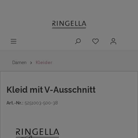
14 Tage
Lieferung nach
kostenloser
inhalt springen
Rückgaberecht
DE/AT/NL/BE/LU
Rückversand
innerhalb
Deutschlands
Damen
Kleider
Kleid mit V-Ausschnitt
Art.-Nr.:
5251003-500-38