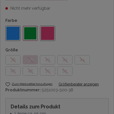
Nicht mehr verfügbar
Farbe
Größe
36
38
40
42
44
46
48
50
52
Zum Merkzettel hinzufügen
Größenberater anzeigen
Produktnummer:
5251003-500-38
Details zum Produkt
Länge ca. 95 cm