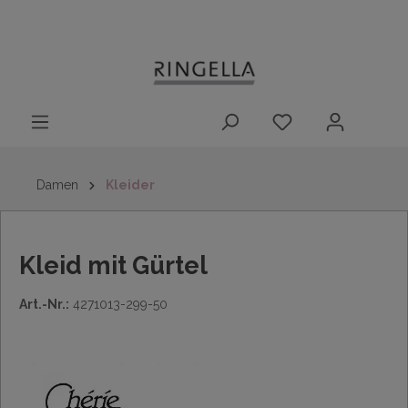
14 Tage
Lieferung nach
kostenloser
inhalt springen
Rückgaberecht
DE/AT/NL/BE/LU
Rückversand
innerhalb
Deutschlands
Damen
Kleider
Kleid mit Gürtel
Art.-Nr.:
4271013-299-50