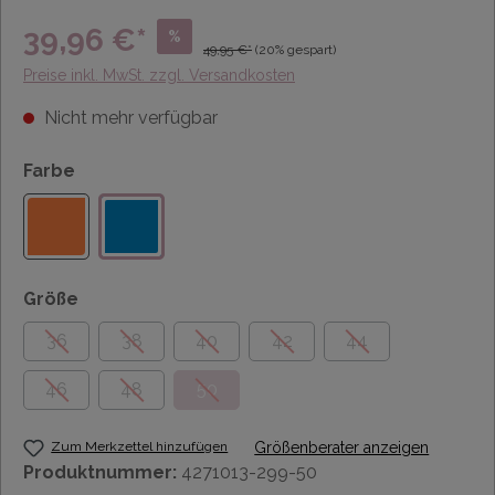
39,96 €*
%
49,95 €*
(20% gespart)
Preise inkl. MwSt. zzgl. Versandkosten
Nicht mehr verfügbar
Farbe
Größe
36
38
40
42
44
46
48
50
Zum Merkzettel hinzufügen
Größenberater anzeigen
Produktnummer:
4271013-299-50